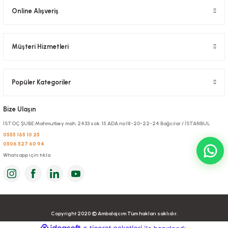
Online Alışveriş
Müşteri Hizmetleri
Popüler Kategoriler
Bize Ulaşın
İSTOÇ ŞUBE:Mahmutbey mah. 2433 sok. 15.ADA no:18-20-22-24 Bağcılar / İSTANBUL
0555 165 10 25
0506 527 60 94
Whatsapp için tıkla
Copyright 2020 © Ambalajcım Tüm hakları saklıdır.
ideasoft
ile