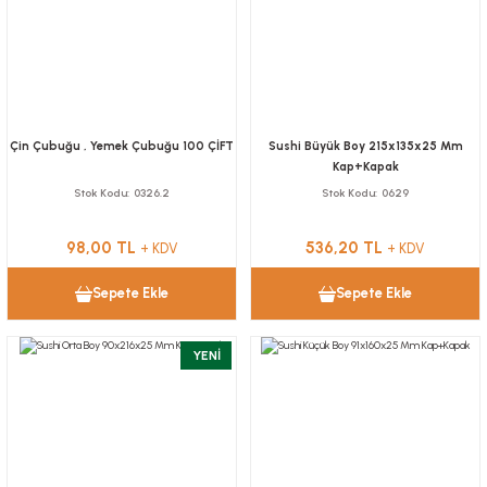
Çin Çubuğu , Yemek Çubuğu 100 ÇİFT
Sushi Büyük Boy 215x135x25 Mm
Kap+Kapak
Stok Kodu
0326.2
Stok Kodu
0629
98,00 TL
536,20 TL
+ KDV
+ KDV
Sepete Ekle
Sepete Ekle
YENİ