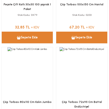
Peçete Çift Katlı 30x30 100 yaprak 1
Çöp Torbası 100x150 Cm Hantal
Paket
Stok Kodu
0479
Stok Kodu
0203
32,85 TL
67,20 TL
+ KDV
+ KDV
Sepete Ekle
Sepete Ekle
Çöp Torbası 80x110 Cm Kalın Jumbo
Çöp Torbası 72x95 Cm Battal
Endüstriyel