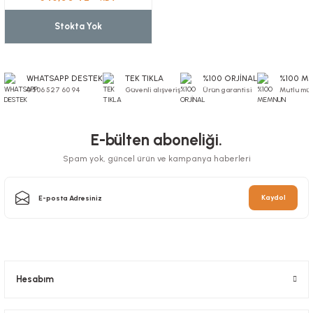
Stokta Yok
WHATSAPP DESTEK
TEK TIKLA
%100 ORJİNAL
%100 M
0 506 527 60 94
Güvenli alışveriş
Ürün garantisi
Mutlu müş
E-bülten aboneliği.
Spam yok, güncel ürün ve kampanya haberleri
Kaydol
Hesabım