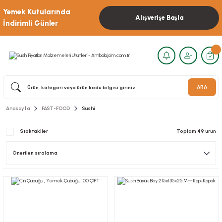
Yemek Kutularında
Alışverişe Başla
İndirimli Günler
ARA
Anasayfa
FAST-FOOD
Sushi
Stoktakiler
Toplam 49 ürün