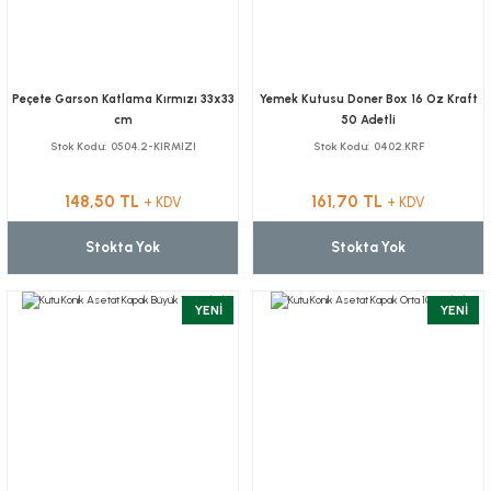
Peçete Garson Katlama Kırmızı 33x33
Yemek Kutusu Doner Box 16 Oz Kraft
cm
50 Adetli
Stok Kodu
0504.2-KIRMIZI
Stok Kodu
0402.KRF
148,50 TL
161,70 TL
+ KDV
+ KDV
Stokta Yok
Stokta Yok
YENİ
YENİ