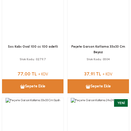
Sos Kabı Oval 100 cc 100 adetli
Peçete Garson Katlama 33x33 Cm
Beyaz
Stok Kodu
0279.7
Stok Kodu
0504
77,00 TL
37,91 TL
+ KDV
+ KDV
Sepete Ekle
Sepete Ekle
YENİ