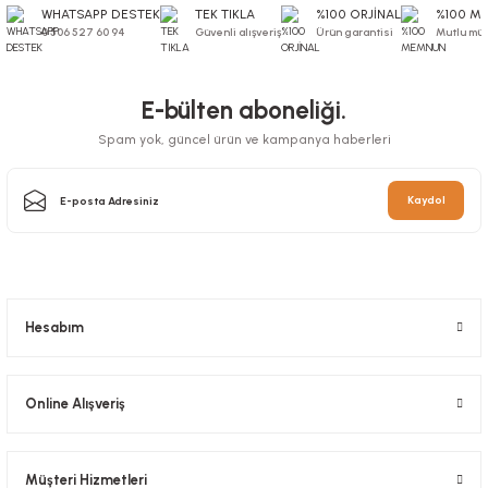
WHATSAPP DESTEK
TEK TIKLA
%100 ORJİNAL
%100 M
0 506 527 60 94
Güvenli alışveriş
Ürün garantisi
Mutlu müş
E-bülten aboneliği.
Spam yok, güncel ürün ve kampanya haberleri
Kaydol
Hesabım
Online Alışveriş
Müşteri Hizmetleri