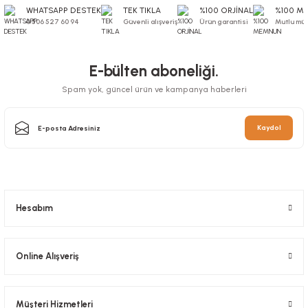
WHATSAPP DESTEK
TEK TIKLA
%100 ORJİNAL
%100 M
0 506 527 60 94
Güvenli alışveriş
Ürün garantisi
Mutlu müş
E-bülten aboneliği.
Spam yok, güncel ürün ve kampanya haberleri
Kaydol
Hesabım
Online Alışveriş
Müşteri Hizmetleri