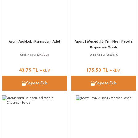
Ayarlı Ayakkabı Rampası 1 Adet
Aparat Masaüstü Yeni Nesil Peçete
Dispenseri Siyah
Stok Kodu
EV.0006
Stok Kodu
0526.1.S
43,75 TL
175,50 TL
+ KDV
+ KDV
Sepete Ekle
Sepete Ekle