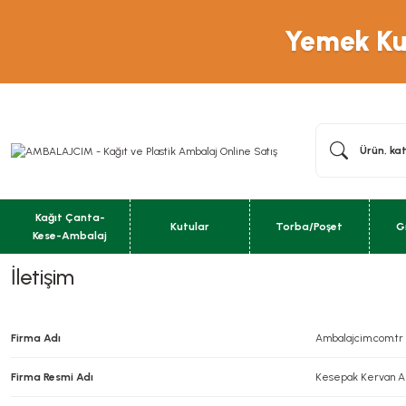
Yemek Kut
Kağıt Çanta-
Kutular
Torba/Poşet
G
Kese-Ambalaj
İletişim
Firma Adı
Ambalajcim.com.tr
Firma Resmi Adı
Kesepak Kervan Am