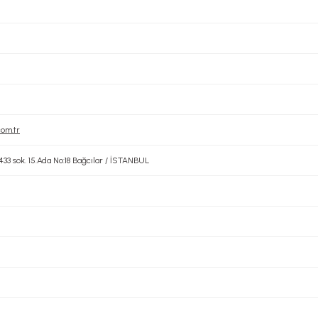
com.tr
 sok. 15.Ada No:18 Bağcılar / İSTANBUL