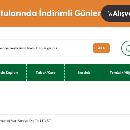
ularında İndirimli Günler
Alışv
ARA
ıda Kapları
Tabak/Kase
Bardak
Temizlik/Hij
balaj Mat San ve Dış Tic LTD ŞTİ