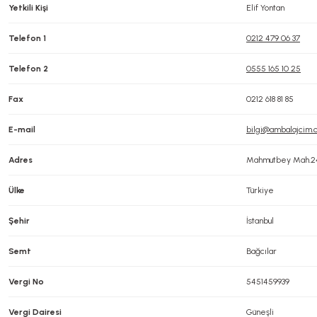
Yetkili Kişi
Elif Yontan
Telefon 1
0212 479 06 37
Telefon 2
0555 165 10 25
Fax
0212 618 81 85
E-mail
bilgi@ambalajcim.
Adres
Mahmutbey Mah.2433
Ülke
Türkiye
Şehir
İstanbul
Semt
Bağcılar
Vergi No
5451459939
Vergi Dairesi
Güneşli