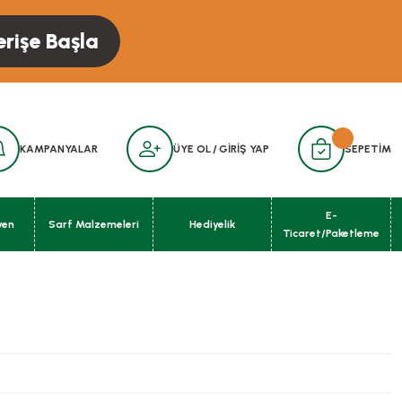
erişe Başla
KAMPANYALAR
ÜYE OL
/
GİRİŞ YAP
SEPETİM
E-
yen
Sarf Malzemeleri
Hediyelik
Ticaret/Paketleme