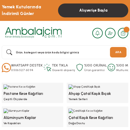
Yemek Kutularında
Alışverişe Başla
İndirimli Günler
ARA
WHATSAPP DESTEK
TEK TIKLA
%100 ORJİNAL
%100 M
0 506 527 60 94
Güvenli alışveriş
Ürün garantisi
Mutlu müş
Pastane Kese Kağıtları
Ahşap Çatal Kaşık Bıçak
Çeşitli Ölçülerde
Yemek Setleri
Alüminyum Kaplar
Çatal Kaşık Kese Kağıtları
Ve Kapakları
Doğa Dostu