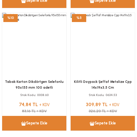
Sepete Ekle
Sepete Ekle
Sepete Ekle
YENİ
%10
%5
Salata Kabı Kare 300 gr KRAFT Kap+Kapak 450 Adet
Tabak Karton Dikdörtgen Selefonlu
Kilitli Doypack Şeffaf Metalize Cpp
95x155 mm 100 adetli
14x19x3,5 Cm
Stok Kodu
0260.80
Kafes Altı Kağıdı Rulo 38 cm 50 metre 1 Adet
Stok Kodu
0008.60
Stok Kodu
0634.53
74,84 TL
309,89 TL
+ KDV
+ KDV
Stok Kodu
2.099,90 TL
0380.1
+ KDV
83,16 TL
+ KDV
326,20 TL
+ KDV
Sepete Ekle
1.960,00 TL
+ KDV
Sepete Ekle
Sepete Ekle
YENİ
Sepete Ekle