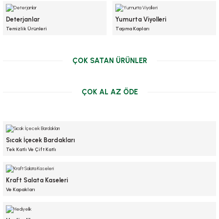
Doğa Dostu Kağıt Çantalarda
Deterjanlar
Yumurta Viyolleri
Temizlik Ürünleri
Taşıma Kapları
ÇOK SATAN ÜRÜNLER
ÇOK AL AZ ÖDE
Sıcak İçecek Bardakları
Tek Katlı Ve Çift Katlı
Sos Kabı 3 Oz Kraft Ayrı Kapaklı
Sos Kabı 4 Oz Kraft Ayrı Kapaklı
Kraft Salata Kaseleri
Stok Kodu
0481.11
Stok Kodu
0481.12
Ve Kapakları
Sos Kabı 3 Oz Kraft Ayrı Kapaklı
Sos Kabı 4 Oz Kraft Ayrı Kapaklı
238,70 TL
245,55 TL
+ KDV
+ KDV
Stok Kodu
0481.11
Stok Kodu
0481.12