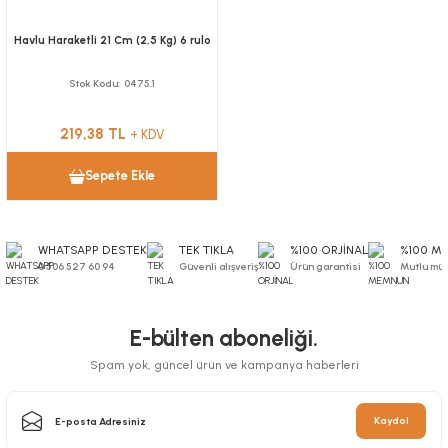
Havlu Haraketli 21 Cm (2,5 Kg) 6 rulo
Stok Kodu
0475.1
219,38 TL
+ KDV
Sepete Ekle
WHATSAPP DESTEK
TEK TIKLA
%100 ORJİNAL
%100 M
0 506 527 60 94
Güvenli alışveriş
Ürün garantisi
Mutlu müş
E-bülten aboneliği.
Spam yok, güncel ürün ve kampanya haberleri
Kaydol