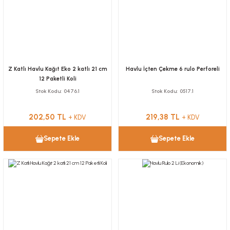
Z Katlı Havlu Kağıt Eko 2 katlı 21 cm
Havlu İçten Çekme 6 rulo Perforeli
12 Paketli Koli
Stok Kodu
0476.1
Stok Kodu
0517.1
202,50 TL
219,38 TL
+ KDV
+ KDV
Sepete Ekle
Sepete Ekle