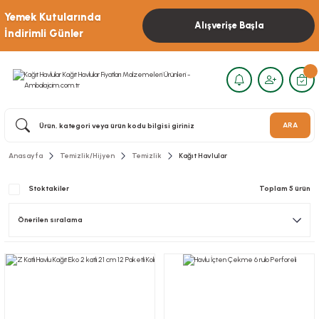
Yemek Kutularında
Alışverişe Başla
İndirimli Günler
ARA
Anasayfa
Temizlik/Hijyen
Temizlik
Kağıt Havlular
Stoktakiler
Toplam 5 ürün