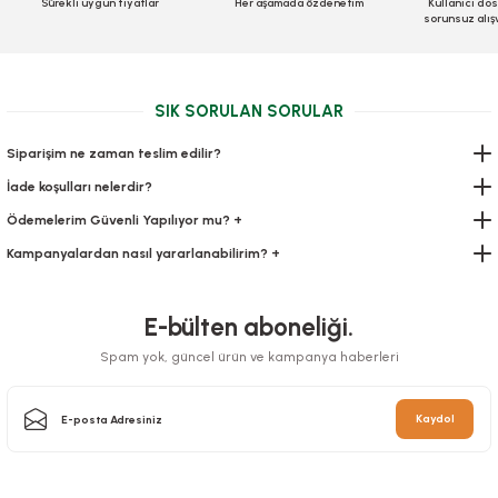
Sürekli uygun fiyatlar
Her aşamada özdenetim
Kullanıcı dos
sorunsuz alış
Stok Kodu
0326.2
70,98 TL
+ KDV
98,00 TL
+ KDV
Sepete Ekle
SIK SORULAN SORULAR
Sepete Ekle
Siparişim ne zaman teslim edilir?
İade koşulları nelerdir?
Ödemelerim Güvenli Yapılıyor mu? +
Kampanyalardan nasıl yararlanabilirim? +
E-bülten aboneliği.
Spam yok, güncel ürün ve kampanya haberleri
Kaydol
Yemek Kutusu Doner Box 16 Oz Standart 50 Adetli