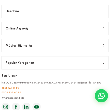
Stok Kodu
0402.2
Hesabım
148,23 TL
+ KDV
Online Alışveriş
Sepete Ekle
Müşteri Hizmetleri
Popüler Kategoriler
Bize Ulaşın
İSTOÇ ŞUBE:Mahmutbey mah. 2433 sok. 15.ADA no:18-20-22-24 Bağcılar / İSTANBUL
0555 165 10 25
0506 527 60 94
Whatsapp için tıkla