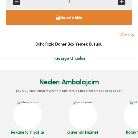
Sepete Ekle
Paylaş
Daha Fazla
Döner Box Yemek Kutusu
Tavsiye Ürünler
Neden Ambalajcim
880.000 ‘den fazla müşterinin bizi tercih etmesinin bir çok sebebi var!
Cips Çatalı Plastik 1000 Adetli
Rekabetçi Fiyatlar
Güvenilir Hizmet
Kolay 
Çin Çubuğu , Yemek Çubuğu 100 ÇİFT
Stok Kodu
0298