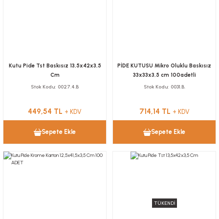
Kutu Pide Tst Baskısız 13,5x42x3,5
PİDE KUTUSU Mikro Oluklu Baskısız
Cm
33x33x3,5 cm 100adetli
Stok Kodu
0027.4.B
Stok Kodu
0031.B.
449,54 TL
714,14 TL
+ KDV
+ KDV
Sepete Ekle
Sepete Ekle
TÜKENDİ