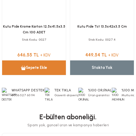
Kutu Pide Krome Karton 12,5x41,5x3,5
Kutu Pide Tst 13,5x42x3,5 Cm
Cm 100 ADET
Stok Kodu
0027
Stok Kodu
0027.4
646,55 TL
449,54 TL
+ KDV
+ KDV
Sepete Ekle
Stokta Yok
WHATSAPP DESTEK
TEK TIKLA
%100 ORJİNAL
%100 M
0 506 527 60 94
Güvenli alışveriş
Ürün garantisi
Mutlu müş
E-bülten aboneliği.
Spam yok, güncel ürün ve kampanya haberleri