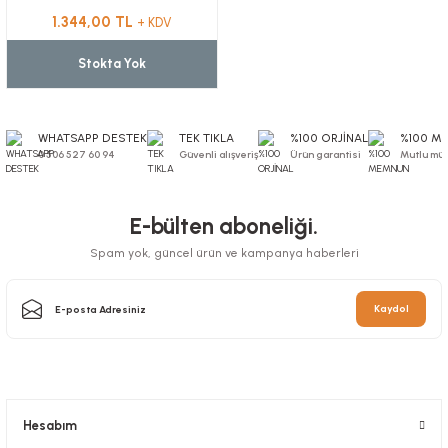
1.344,00 TL
+ KDV
Stokta Yok
WHATSAPP DESTEK
TEK TIKLA
%100 ORJİNAL
%100 M
0 506 527 60 94
Güvenli alışveriş
Ürün garantisi
Mutlu müş
E-bülten aboneliği.
Spam yok, güncel ürün ve kampanya haberleri
Kaydol
Hesabım