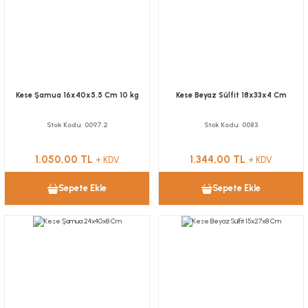
Nugget Kutuları
Tutacaklar
Kolluk
Saklama Kapları
Sandviç Kutuları
Muayene Masa Örtüsü
Torbalar
Önlük
Kese Şamua 16x40x5,5 Cm 10 kg
Kese Beyaz Sülfit 18x33x4 Cm
Stok Kodu
0097.2
Stok Kodu
0083
1.050,00 TL
1.344,00 TL
+ KDV
+ KDV
Sepete Ekle
Sepete Ekle