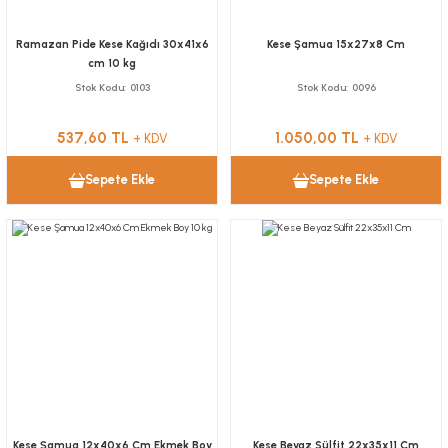
Ramazan Pide Kese Kağıdı 30x41x6
Kese Şamua 15x27x8 Cm
cm 10 kg
Stok Kodu
0103
Stok Kodu
0096
537,60 TL
1.050,00 TL
+ KDV
+ KDV
Sepete Ekle
Sepete Ekle
Kese Şamua 12x40x6 Cm Ekmek Boy
Kese Beyaz Sülfit 22x35x11 Cm