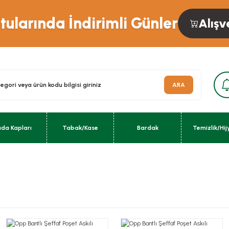
ularında İndirimli Günler
Alışv
ARA
ıda Kapları
Tabak/Kase
Bardak
Temizlik/Hij