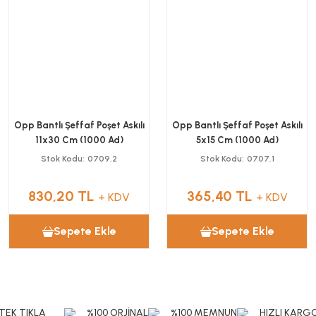
Opp Bantlı Şeffaf Poşet Askılı
Opp Bantlı Şeffaf Poşet Askılı
11x30 Cm (1000 Ad)
5x15 Cm (1000 Ad)
Stok Kodu
0709.2
Stok Kodu
0707.1
830,20 TL
365,40 TL
+ KDV
+ KDV
Sepete Ekle
Sepete Ekle
TEK TIKLA
%100 ORJİNAL
%100 MEMNUN
HIZLI KARG