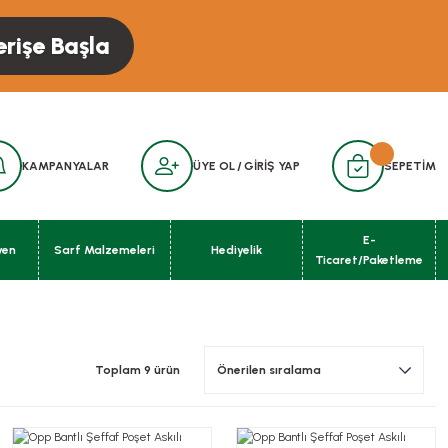
erişe Başla
KAMPANYALAR
ÜYE OL
/
GİRİŞ YAP
SEPETİM
E-
yen
Sarf Malzemeleri
Hediyelik
Ticaret/Paketleme
Toplam 9 ürün