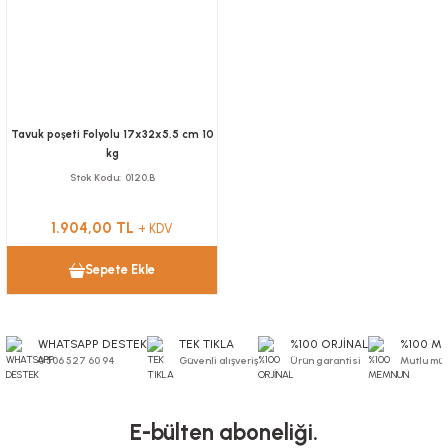
Tavuk poşeti Folyolu 17x32x5,5 cm 10
kg
Stok Kodu
0120.B
1.904,00 TL
+ KDV
Sepete Ekle
WHATSAPP DESTEK
TEK TIKLA
%100 ORJİNAL
%100 M
0 506 527 60 94
Güvenli alışveriş
Ürün garantisi
Mutlu müş
E-bülten aboneliği.