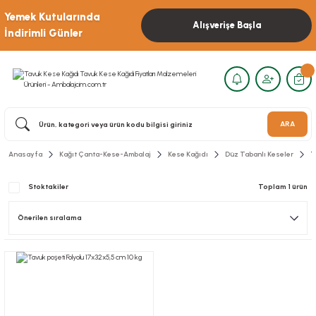
Yemek Kutularında
Alışverişe Başla
İndirimli Günler
ARA
Anasayfa
Kağıt Çanta-Kese-Ambalaj
Kese Kağıdı
Düz Tabanlı Keseler
T
Stoktakiler
Toplam 1 ürün