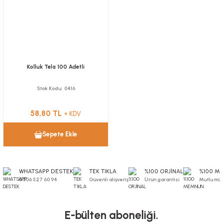
Nugget Kutuları
Tutacaklar
Kolluk
Saklama Kapları
Sandviç Kutuları
Muayene Masa Örtüsü
Torbalar
Önlük
Kolluk Tela 100 Adetli
Stok Kodu
0416
58,80 TL
+ KDV
Sepete Ekle
WHATSAPP DESTEK
TEK TIKLA
%100 ORJİNAL
%100 M
0 506 527 60 94
Güvenli alışveriş
Ürün garantisi
Mutlu müş
E-bülten aboneliği.