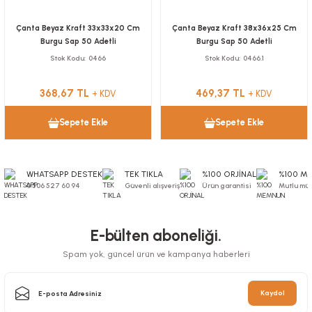
Çanta Beyaz Kraft 33x33x20 Cm
Çanta Beyaz Kraft 38x36x25 Cm
Burgu Sap 50 Adetli
Burgu Sap 50 Adetli
Stok Kodu
0466
Stok Kodu
0466.1
368,67 TL
469,37 TL
+ KDV
+ KDV
Sepete Ekle
Sepete Ekle
WHATSAPP DESTEK
TEK TIKLA
%100 ORJİNAL
%100 M
0 506 527 60 94
Güvenli alışveriş
Ürün garantisi
Mutlu müş
E-bülten aboneliği.
Spam yok, güncel ürün ve kampanya haberleri
Kaydol