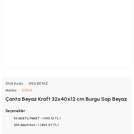
Stok Kodu
0156.BEYAZ
Marka
DİĞER
Çanta Beyaz Kraft 32x40x12 cm Burgu Sap Beyaz
Seçenekler
50 ADETLİ PAKET - ( 395,12 TL )
250 Adetli Koli - ( 1.834,47 TL )