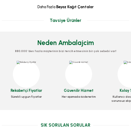
Daha Fazla
Beyaz Kağıt Çantalar
Tavsiye Ürünler
Neden Ambalajcim
880.000 ‘den fazla müşterinin bizi tercih etmesinin bir çok sebebi var!
Rekabetçi Fiyatlar
Güvenilir Hizmet
Kolay 
Sürekli uygun fiyatlar
Her aşamada özdenetim
Kullanıcı dos
sorunsuz alış
Çanta Beyaz Kraft 25x31x12 Cm Burgu Sap Beyaz
Stok Kodu
0467.BEYAZ
SIK SORULAN SORULAR