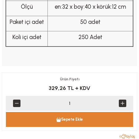
Ölçü
en:32 x boy:40 x körük:12 cm
Paket içi adet
50 adet
Koli içi adet
250 Adet
Ürün Fiyatı
329,26 TL
+ KDV
Sepete Ekle
Paylaş