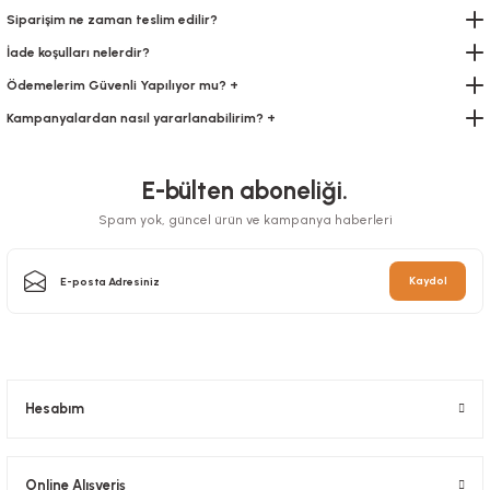
Siparişim ne zaman teslim edilir?
231,16 TL
+ KDV
İade koşulları nelerdir?
Sepete Ekle
Ödemelerim Güvenli Yapılıyor mu? +
Kampanyalardan nasıl yararlanabilirim? +
E-bülten aboneliği.
Spam yok, güncel ürün ve kampanya haberleri
Kaydol
Hesabım
Çanta Beyaz Kraft 25x31x12 Cm Burgu Sap Kırmızı
Stok Kodu
0467.KIRMIZI
Online Alışveriş