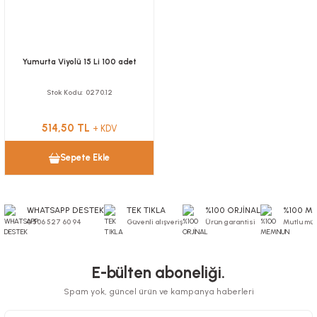
Yumurta Viyolü 15 Li 100 adet
Stok Kodu
0270.12
514,50 TL
+ KDV
Sepete Ekle
WHATSAPP DESTEK
TEK TIKLA
%100 ORJİNAL
%100 M
0 506 527 60 94
Güvenli alışveriş
Ürün garantisi
Mutlu müş
E-bülten aboneliği.
Spam yok, güncel ürün ve kampanya haberleri