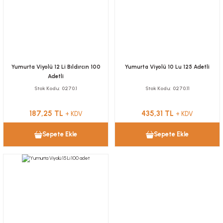
Nugget Kutuları
Tutacaklar
Kolluk
Saklama Kapları
Sandviç Kutuları
Muayene Masa Örtüsü
Torbalar
Önlük
Yumurta Viyolü 12 Li Bıldırcın 100
Yumurta Viyolü 10 Lu 125 Adetli
Adetli
Stok Kodu
0270.1
Stok Kodu
0270.11
187,25 TL
435,31 TL
+ KDV
+ KDV
Sepete Ekle
Sepete Ekle