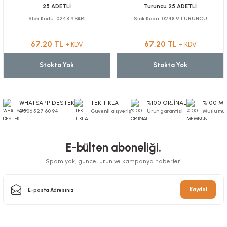
25 ADETLİ
Turuncu 25 ADETLİ
Stok Kodu
0248.9.SARI
Stok Kodu
0248.9.TURUNCU
67,20 TL
67,20 TL
+ KDV
+ KDV
Stokta Yok
Stokta Yok
WHATSAPP DESTEK
TEK TIKLA
%100 ORJİNAL
%100 M
0 506 527 60 94
Güvenli alışveriş
Ürün garantisi
Mutlu müş
E-bülten aboneliği.
Spam yok, güncel ürün ve kampanya haberleri
Kaydol