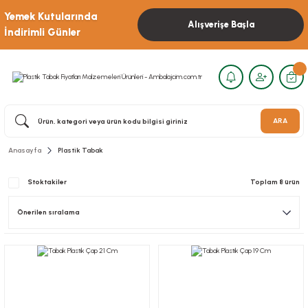
Yemek Kutularında
Alışverişe Başla
İndirimli Günler
ARA
Anasayfa
Plastik Tabak
Stoktakiler
Toplam 8 ürün