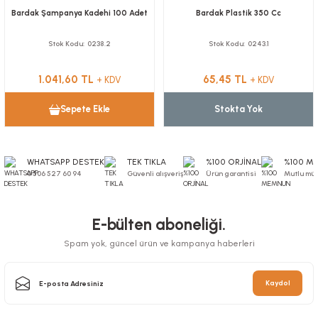
Bardak Şampanya Kadehi 100 Adet
Bardak Plastik 350 Cc
Stok Kodu
0238.2
Stok Kodu
0243.1
1.041,60 TL
65,45 TL
+ KDV
+ KDV
Sepete Ekle
Stokta Yok
WHATSAPP DESTEK
TEK TIKLA
%100 ORJİNAL
%100 M
0 506 527 60 94
Güvenli alışveriş
Ürün garantisi
Mutlu müş
E-bülten aboneliği.
Spam yok, güncel ürün ve kampanya haberleri
Kaydol