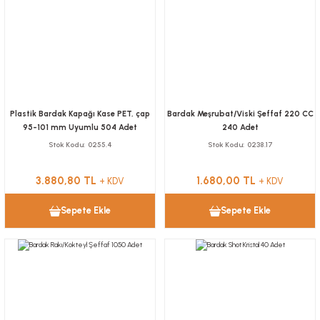
Plastik Bardak Kapağı Kase PET, çap
Bardak Meşrubat/Viski Şeffaf 220 CC
95-101 mm Uyumlu 504 Adet
240 Adet
Stok Kodu
0255.4
Stok Kodu
0238.17
3.880,80 TL
1.680,00 TL
+ KDV
+ KDV
Sepete Ekle
Sepete Ekle