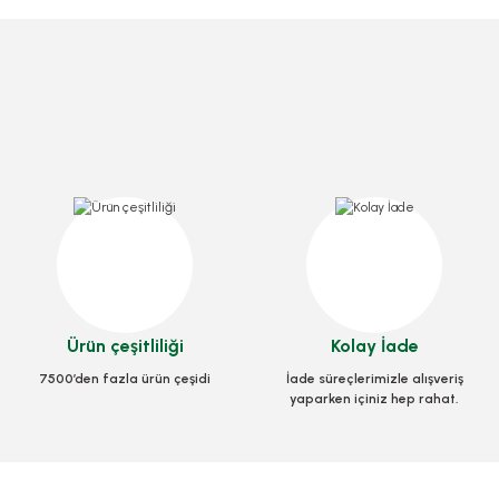
za Ayağı 1000 Adetli
Stok Kodu
0251
39,20 TL
+ KDV
Kutu Pizza Tst Standart 35x35x3,5 Cm
Ürün çeşitliliği
Kolay İade
Sepete Ekle
Stok Kodu
0032
7500’den fazla ürün çeşidi
İade süreçlerimizle alışveriş
yaparken içiniz hep rahat.
782,74 TL
+ KDV
Sepete Ekle