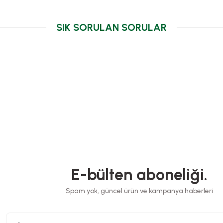
SIK SORULAN SORULAR
Kutu Pi
 28x28x3,5 Cm
Kutu Pizza Tst Baskısız 30x30x3,5 Cm
0.B
Stok Kodu
0030.B
E-bülten aboneliği.
617,12 TL
+ KDV
+ KDV
Spam yok, güncel ürün ve kampanya haberleri
kle
Sepete Ekle