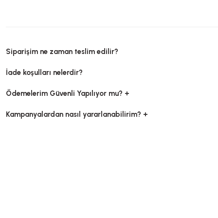
Siparişim ne zaman teslim edilir?
İade koşulları nelerdir?
Ödemelerim Güvenli Yapılıyor mu? +
Kampanyalardan nasıl yararlanabilirim? +
Kutu Pizza Tst Baskısız 33x33x3,5 Cm
Kutu Pizza Tst Baskısız
Stok Kodu
0031.B
Stok Kodu
048
714,14 TL
556,36 TL
+ KDV
Sepete Ekle
Sepete E