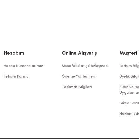
Hesabım
Online Alışveriş
Müşteri 
Hesap Numaralarımız
Mesafeli Satış Sözleşmesi
İletişim Bilg
İletişim Formu
Ödeme Yöntemleri
Üyelik Bilgi
Kutu Pizza Tst Baskısız 40x40x3,5 Cm
Teslimat Bilgileri
Puan ve He
Uygulamas
Stok Kodu
0033.B
Sıkça Soru
Hakkımızd
968,10 TL
+ KDV
Sepete Ekle