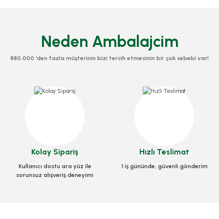
Neden Ambalajcim
880.000 ‘den fazla müşterinin bizi tercih etmesinin bir çok sebebi var!
Piz
7
art 33x33x3,5 Cm
Kutu Pizza Tst Standart 40x40x3,5 Cm
Kolay Sipariş
Hızlı Teslimat
0031
Stok Kodu
0033
Kullanıcı dostu ara yüz ile
1 iş gününde, güvenli gönderim
sorunsuz alışveriş deneyimi
L
968,10 TL
+ KDV
+ KDV
 Ekle
Sepete Ekle