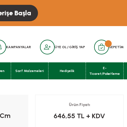
erişe Başla
KAMPANYALAR
ÜYE OL
/
GİRİŞ YAP
SEPETİM
E-
yen
Sarf Malzemeleri
Hediyelik
Ticaret/Paketleme
Ürün Fiyatı
5 Cm
646,55 TL
+ KDV