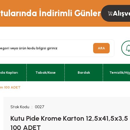
ularında İndirimli Günler
Alışv
ARA
ıda Kapları
Tabak/Kase
Bardak
Temizlik/Hij
 Cm 100 ADET
Stok Kodu
0027
Kutu Pide Krome Karton 12,5x41,5x3,
100 ADET