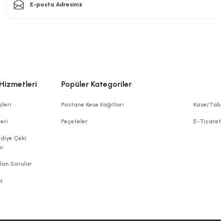
Hizmetleri
Popüler Kategoriler
ileri
Pastane Kese Kağıtları
Kase/Tab
leri
Peçeteler
E-Ticare
diye Çeki
ı
lan Sorular
a