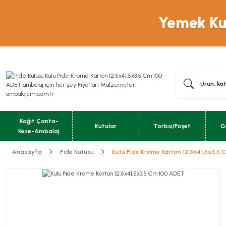
Yemek Kut
Kağıt Çanta-
Kutular
Torba/Poşet
G
Kese-Ambalaj
Anasayfa
Pide Kutusu
Kutu Pide Krome Karton 12,5x41,5x3,5