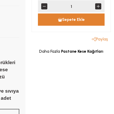
Sepete Ekle
Paylaş
Daha Fazla
Pastane Kese Kağıtları
rükleri
kese
üzü
ve sıvıya
 adet