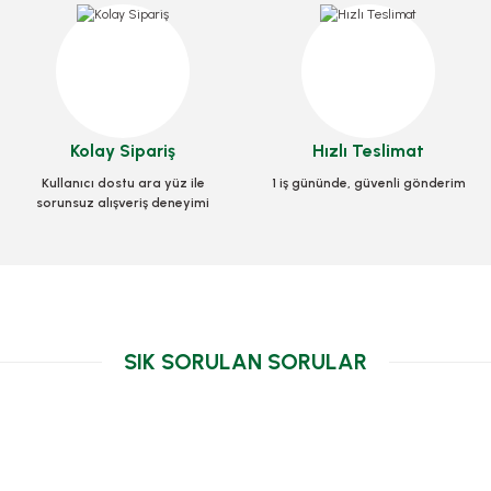
 15x32x8 Cm
Kese Yağlı Kağıt 12x26x5 Cm
Kese Yağlı Dürüm 8
du
0091
Stok Kodu
0085
Stok Kodu
008
 TL
+ KDV
1.702,40 TL
1.702,40 TL
+ KDV
Kolay Sipariş
Hızlı Teslimat
te Ekle
Kullanıcı dostu ara yüz ile
1 iş gününde, güvenli gönderim
Sepete Ekle
Sepete Ek
sorunsuz alışveriş deneyimi
SIK SORULAN SORULAR