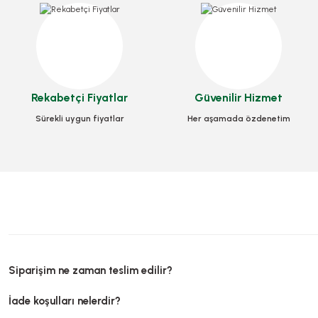
Kese Şamua
Stok Ko
1.050,00
Rekabetçi Fiyatlar
Güvenilir Hizmet
Sepe
Kese Yağlı 8x12x3 Cm Cips Kese Kağıdı 1000 Adetli
Sürekli uygun fiyatlar
Her aşamada özdenetim
Stok Kodu
0125
307,55 TL
+ KDV
Sepete Ekle
Siparişim ne zaman teslim edilir?
İade koşulları nelerdir?