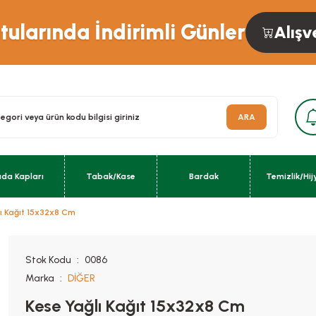
ularında İndirimli Günler
Alışv
ARA
ıda Kapları
Tabak/Kase
Bardak
Temizlik/Hij
lı Kağıt 15x32x8 Cm
Stok Kodu
0086
Marka
DİĞER
Kese Yağlı Kağıt 15x32x8 Cm