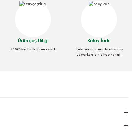
x32x5 cm
Cips Çatalı Plastik 1000 Adetli
7.2
Stok Kodu
0298
+ KDV
70,98 TL
+ KDV
Ürün çeşitliliği
Kolay İade
7500’den fazla ürün çeşidi
İade süreçlerimizle alışveriş
le
Sepete Ekle
yaparken içiniz hep rahat.