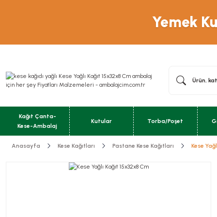
Yemek Kut
Kağıt Çanta-
Kutular
Torba/Poşet
G
Kese-Ambalaj
Anasayfa
Kese Kağıtları
Pastane Kese Kağıtları
Kese Yağ