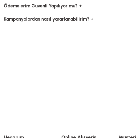
Ödemelerim Güvenli Yapılıyor mu? +
Kampanyalardan nasıl yararlanabilirim? +
Kese Yağlı Dürüm 8x27x5 cm
Stok Kodu
0087
Ambalaj Kağıdı Şamua 25x35 cm 10
1.702,40 TL
+ KDV
Stok Kodu
0374.5
Sepete Ekle
1.050,00 TL
+ KDV
Sepete Ekle
Hesabım
Online Alışveriş
Müşteri 