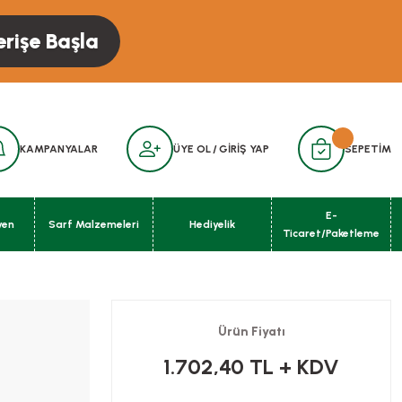
erişe Başla
KAMPANYALAR
ÜYE OL
/
GİRİŞ YAP
SEPETİM
E-
yen
Sarf Malzemeleri
Hediyelik
Ticaret/Paketleme
Ürün Fiyatı
1.702,40 TL
+ KDV