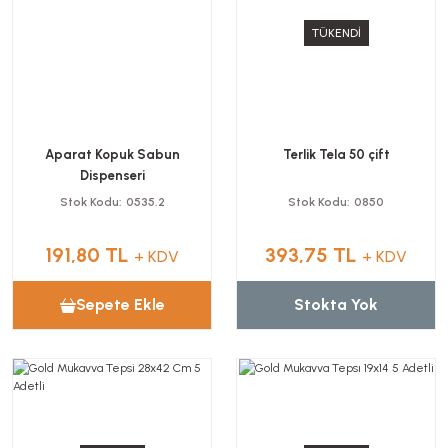
TÜKENDİ
Aparat Kopuk Sabun
Terlik Tela 50 çift
Dispenseri
Stok Kodu
0535.2
Stok Kodu
0850
191,80 TL
393,75 TL
+ KDV
+ KDV
Sepete Ekle
Stokta Yok