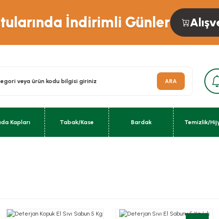
ularında İndirimli Günler
Alışv
ARA
ıda Kapları
Tabak/Kase
Bardak
Temizlik/Hij