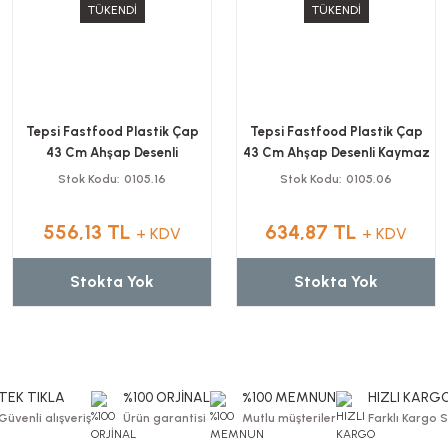
TÜKENDİ
TÜKENDİ
Tepsi Fastfood Plastik Çap
Tepsi Fastfood Plastik Çap
43 Cm Ahşap Desenli
43 Cm Ahşap Desenli Kaymaz
Stok Kodu
0105.16
Stok Kodu
0105.06
556,13 TL
634,87 TL
+ KDV
+ KDV
Stokta Yok
Stokta Yok
TEK TIKLA
%100 ORJİNAL
%100 MEMNUN
HIZLI KARG
Güvenli alışveriş
Ürün garantisi
Mutlu müşteriler
Farklı Kargo 