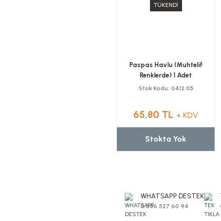
TÜKENDİ
Paspas Havlu (Muhtelif
Renklerde) 1 Adet
Stok Kodu
0412.05
65,80 TL
+ KDV
Stokta Yok
WHATSAPP DESTEK
0 506 527 60 94