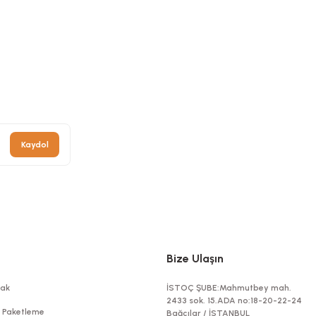
Kaydol
Bize Ulaşın
ak
İSTOÇ ŞUBE:Mahmutbey mah.
2433 sok. 15.ADA no:18-20-22-24
t Paketleme
Bağcılar / İSTANBUL