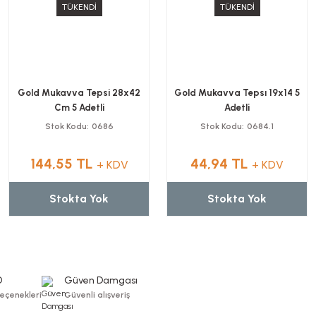
TÜKENDİ
TÜKENDİ
Gold Mukavva Tepsi 28x42
Gold Mukavva Tepsı 19x14 5
Cm 5 Adetli
Adetli
Stok Kodu
0686
Stok Kodu
0684.1
144,55 TL
44,94 TL
+ KDV
+ KDV
Stokta Yok
Stokta Yok
O
Güven Damgası
Seçenekleri
Güvenli alışveriş