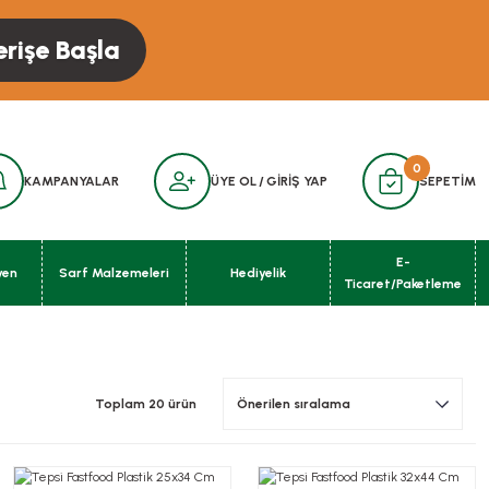
erişe Başla
0
KAMPANYALAR
ÜYE OL
/
GİRİŞ YAP
SEPETİM
E-
yen
Sarf Malzemeleri
Hediyelik
Ticaret/Paketleme
Toplam 20 ürün