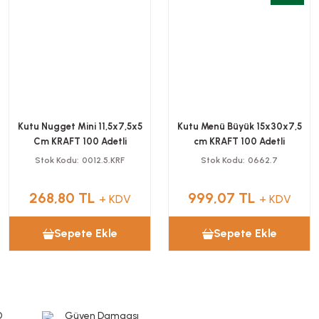
Kutu Nugget Mini 11,5x7,5x5
Kutu Menü Büyük 15x30x7,5
Cm KRAFT 100 Adetli
cm KRAFT 100 Adetli
Stok Kodu
0012.5.KRF
Stok Kodu
0662.7
268,80 TL
999,07 TL
+ KDV
+ KDV
Sepete Ekle
Sepete Ekle
O
Güven Damgası