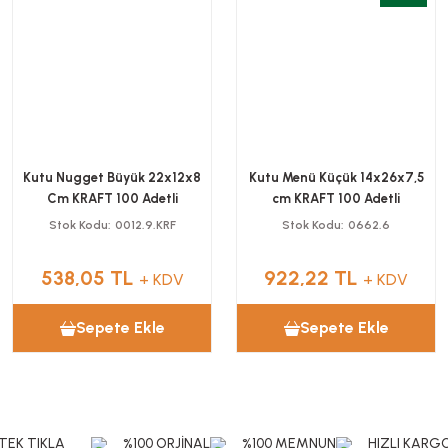
Kutu Nugget Büyük 22x12x8
Kutu Menü Küçük 14x26x7,5
Cm KRAFT 100 Adetli
cm KRAFT 100 Adetli
Stok Kodu
0012.9.KRF
Stok Kodu
0662.6
538,05 TL
922,22 TL
+ KDV
+ KDV
Sepete Ekle
Sepete Ekle
TEK TIKLA
%100 ORJİNAL
%100 MEMNUN
HIZLI KARG