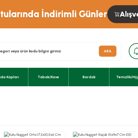
ularında İndirimli Günler
Alışv
ARA
ıda Kapları
Tabak/Kase
Bardak
Temizlik/Hij