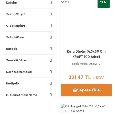
YENİ
Kutular
Torba/Poşet
Gıda Kapları
Tabak/Kase
Bardak
Kutu Dürüm 5x5x30 Cm
KRAFT 100 Adetli
Temizlik/Hijyen
Stok Kodu
0662.10
Sarf Malzemeleri
321,47 TL
+ KDV
Hediyelik
Sepete Ekle
E-Ticaret/Paketleme