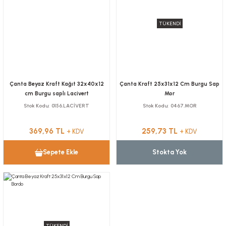
TÜKENDİ
Çanta Beyaz Kraft Kağıt 32x40x12
Çanta Kraft 25x31x12 Cm Burgu Sap
cm Burgu saplı Lacivert
Mor
Stok Kodu
0156.LACİVERT
Stok Kodu
0467.MOR
369,96 TL
259,73 TL
+ KDV
+ KDV
Sepete Ekle
Stokta Yok
TÜKENDİ