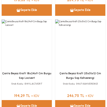
170,53 TL
259,73 TL
+ KDV
+ KDV
Sepete Ekle
Sepete Ekle
Çanta Beyaz Kraft 18x24x9 Cm Burgu
Çanta Beyaz Kraft 25x31x12 Cm
Sap Lacivert
Burgu Sap Kahverengi
Stok Kodu
0149.LACİVERT
Stok Kodu
0467.KAHVERENGİ
194,29 TL
246,75 TL
+ KDV
+ KDV
Sepete Ekle
Sepete Ekle