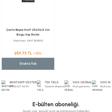
Çanta Beyaz Kraft 25x31x12 Cm
Burgu Sap Bordo
Stok Kodu
0467.BORDO
259,73 TL
+ KDV
Stokta Yok
WHATSAPP DESTEK
TEK TIKLA
%100 ORJİNAL
%100 M
0 506 527 60 94
Güvenli alışveriş
Ürün garantisi
Mutlu müş
E-bülten aboneliği.
Spam yok, güncel ürün ve kampanya haberleri