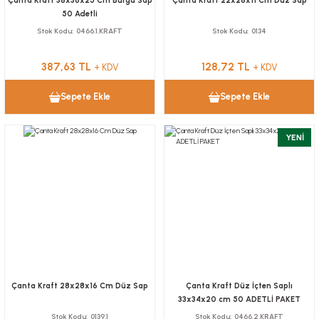
Çanta Kraft 38x36x25 Cm Burgu Sap
Çanta Kraft 22x28x11 Cm Düz Sap
50 Adetli
Stok Kodu
0466.1.KRAFT
Stok Kodu
0134
387,63 TL
128,72 TL
+ KDV
+ KDV
Sepete Ekle
Sepete Ekle
YENİ
Çanta Kraft 28x28x16 Cm Düz Sap
Çanta Kraft Düz İçten Saplı
33x34x20 cm 50 ADETLİ PAKET
Stok Kodu
0139.1
Stok Kodu
0466.2.KRAFT