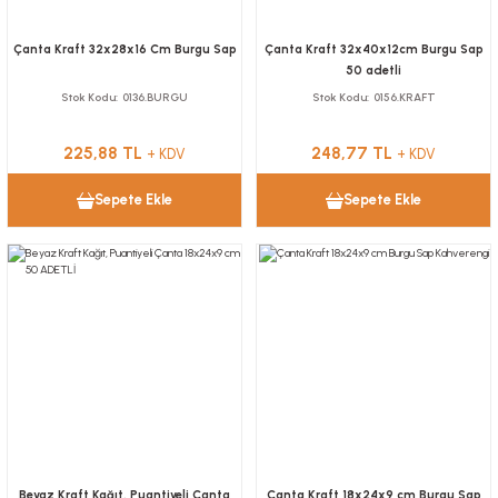
Çanta Kraft 32x28x16 Cm Burgu Sap
Çanta Kraft 32x40x12cm Burgu Sap
50 adetli
Stok Kodu
0136.BURGU
Stok Kodu
0156.KRAFT
225,88 TL
248,77 TL
+ KDV
+ KDV
Sepete Ekle
Sepete Ekle
Beyaz Kraft Kağıt, Puantiyeli Çanta
Çanta Kraft 18x24x9 cm Burgu Sap