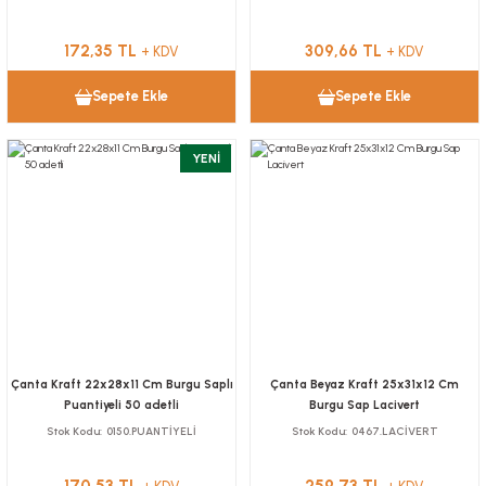
172,35 TL
309,66 TL
+ KDV
+ KDV
Sepete Ekle
Sepete Ekle
YENİ
Çanta Kraft 22x28x11 Cm Burgu Saplı
Çanta Beyaz Kraft 25x31x12 Cm
Puantiyeli 50 adetli
Burgu Sap Lacivert
Stok Kodu
0150.PUANTİYELİ
Stok Kodu
0467.LACİVERT