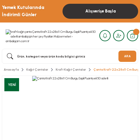
Yemek Kutularında
Alışverişe Başla
İndirimli Günler
ARA
Anasayfa
Kağıt Çantalar
Kraft Kağıt Çantalar
Çanta Kraft 22x28x11 Cm Burgu 
YENİ