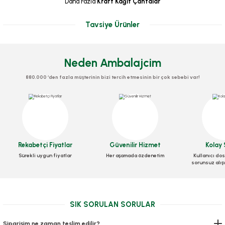
Daha Fazla
Kraft Kağıt Çantalar
Tavsiye Ürünler
Neden Ambalajcim
880.000 ‘den fazla müşterinin bizi tercih etmesinin bir çok sebebi var!
Çanta Kraft 18x24x9 Cm Düz Sap
Rekabetçi Fiyatlar
Güvenilir Hizmet
Kolay 
Sürekli uygun fiyatlar
Her aşamada özdenetim
Kullanıcı dos
Stok Kodu
0133
sorunsuz alış
94,20 TL
+ KDV
SIK SORULAN SORULAR
Sepete Ekle
Siparişim ne zaman teslim edilir?