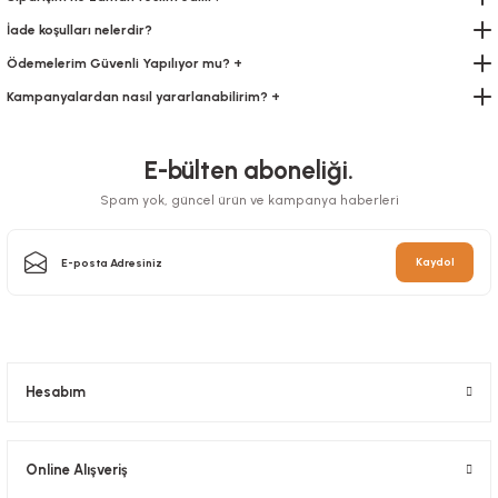
İade koşulları nelerdir?
Ödemelerim Güvenli Yapılıyor mu? +
Kampanyalardan nasıl yararlanabilirim? +
E-bülten aboneliği.
Spam yok, güncel ürün ve kampanya haberleri
Kaydol
Çanta Kraft 25x30x14 cm Düz Sap Alev Desenli
Stok Kodu
0135.ALEV
Hesabım
128,43 TL
+ KDV
Sepete Ekle
Online Alışveriş