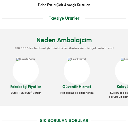
Daha Fazla
Çok Amaçlı Kutular
Tavsiye Ürünler
Neden Ambalajcim
880.000 ‘den fazla müşterinin bizi tercih etmesinin bir çok sebebi var!
Rekabetçi Fiyatlar
Güvenilir Hizmet
Kolay 
Sürekli uygun fiyatlar
Her aşamada özdenetim
Kullanıcı dos
sorunsuz alış
Kese Yağlı 8x12x3 Cm Cips Kese Kağıdı 1000 Adetli
SIK SORULAN SORULAR
Stok Kodu
0125