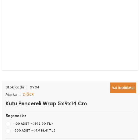
Stok Kodu
0904
%5 İNDİRİMLİ
Marka
DİĞER
Kutu Pencereli Wrap 5x9x14 Cm
Seçenekler
100 ADET - ( 596,90 TL )
900 ADET - ( 4.988,41 TL )