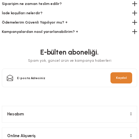
Siparişim ne zaman teslim edilir?
307,55 TL
+ KDV
İade koşulları nelerdir?
Sepete Ekle
Ödemelerim Güvenli Yapılıyor mu? +
Kampanyalardan nasıl yararlanabilirim? +
E-bülten aboneliği.
Spam yok, güncel ürün ve kampanya haberleri
Kaydol
Kese Burger 10x12 2000 Adetli Beyaz
Stok Kodu
0122
Hesabım
304,68 TL
+ KDV
Online Alışveriş
Sepete Ekle