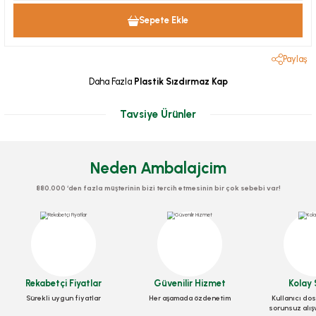
Sepete Ekle
Paylaş
Daha Fazla
Plastik Sızdırmaz Kap
Tavsiye Ürünler
Neden Ambalajcim
880.000 ‘den fazla müşterinin bizi tercih etmesinin bir çok sebebi var!
Dantel Kağıt Çap 12,5 Cm 500 Adet
Rekabetçi Fiyatlar
Güvenilir Hizmet
Kolay 
Sürekli uygun fiyatlar
Her aşamada özdenetim
Kullanıcı dos
sorunsuz alış
Stok Kodu
0060