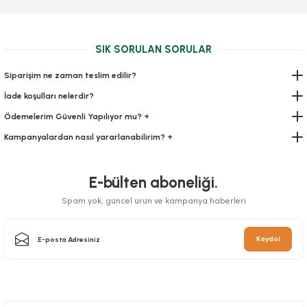
85,82 TL
+ KDV
SIK SORULAN SORULAR
Sepete Ekle
Siparişim ne zaman teslim edilir?
İade koşulları nelerdir?
Ödemelerim Güvenli Yapılıyor mu? +
Kampanyalardan nasıl yararlanabilirim? +
E-bülten aboneliği.
Spam yok, güncel ürün ve kampanya haberleri
Kaydol
Pasta Altı Gold Mukavva Karton Çap 19,5 Cm 100 Adetli