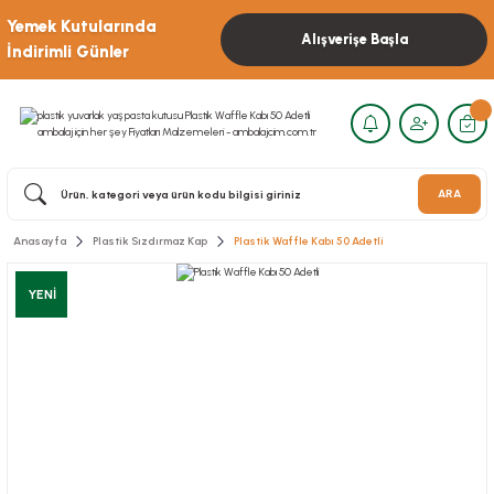
Yemek Kutularında
Alışverişe Başla
İndirimli Günler
ARA
Anasayfa
Plastik Sızdırmaz Kap
Plastik Waffle Kabı 50 Adetli
YENİ