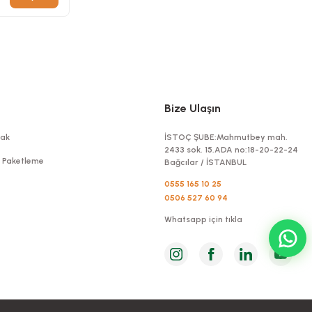
Bize Ulaşın
ak
İSTOÇ ŞUBE:Mahmutbey mah.
2433 sok. 15.ADA no:18-20-22-24
t Paketleme
Bağcılar / İSTANBUL
Çorba Kasesi Selüloz 50 Adetli
0555 165 10 25
0506 527 60 94
Stok Kodu
0008.5
Whatsapp için tıkla
113,40 TL
+ KDV
Sepete Ekle