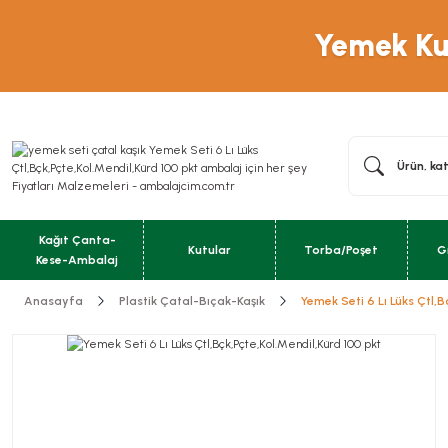
Yemek Kut
Kağıt Çanta-
Kutular
Torba/Poşet
G
Kese-Ambalaj
Anasayfa
Plastik Çatal-Bıçak-Kaşık
Yemek Seti 6 Lı Lüks Çtl,B