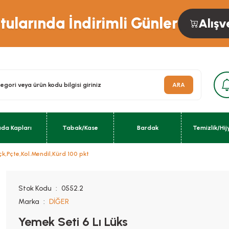
ularında İndirimli Günler
Alışv
ARA
ıda Kapları
Tabak/Kase
Bardak
Temizlik/Hij
çk,Pçte,Kol.Mendil,Kürd 100 pkt
Stok Kodu
0552.2
Marka
DİĞER
Yemek Seti 6 Lı Lüks