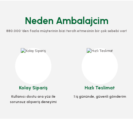
Neden Ambalajcim
880.000 ‘den fazla müşterinin bizi tercih etmesinin bir çok sebebi var!
k Kalıtelı Büyük Lüks Sıyah 100 Adetli
Çatal Kalıtelı Büyük Lüks Siyah
Kolay Sipariş
Hızlı Teslimat
Stok Kodu
0294.5
Stok Kodu
0288.5
Kullanıcı dostu ara yüz ile
1 iş gününde, güvenli gönderim
sorunsuz alışveriş deneyimi
30,80 TL
+ KDV
30,10 TL
+ KD
Sepete Ekle
Sepete Ekle