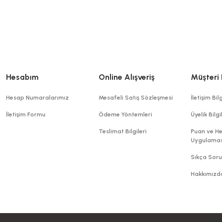
Hesabım
Online Alışveriş
Müşteri 
Hesap Numaralarımız
Mesafeli Satış Sözleşmesi
İletişim Bilg
İletişim Formu
Ödeme Yöntemleri
Üyelik Bilgi
Teslimat Bilgileri
Puan ve He
Uygulamas
Yemek Seti 6 Lı L
Sıkça Soru
Salata Kabı Karton 750 gr KRAFT Kap+Kapak
Stok K
Hakkımızd
Stok Kodu
0260.60
238,0
239,09 TL
+ KDV