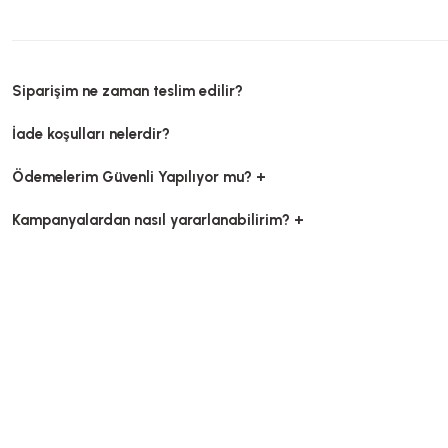
Siparişim ne zaman teslim edilir?
İade koşulları nelerdir?
Ödemelerim Güvenli Yapılıyor mu? +
Kaşık Dondurma Lüks Şeffaf
Kampanyalardan nasıl yararlanabilirim? +
Stok Kodu
0297.2
84,00 TL
Salata Kabı Geniş Siyah 750 Gr 
+ KDV
Stok Kodu
0260.8
Sepete Ekle
376,32 TL
+ KDV
Sepete Ekle