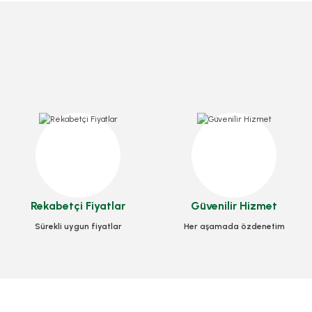
Kürdan Jelatinli
Stok Kodu
0329
Bıçak Kaliteli Büyük Lüks 100 Adet
17,25 TL
+ KDV
Kaşı
Stok Kodu
0291
Sepete Ekle
Rekabetçi Fiyatlar
Güvenilir Hizmet
49,00 TL
+ KDV
Sürekli uygun fiyatlar
Her aşamada özdenetim
Sepete Ekle