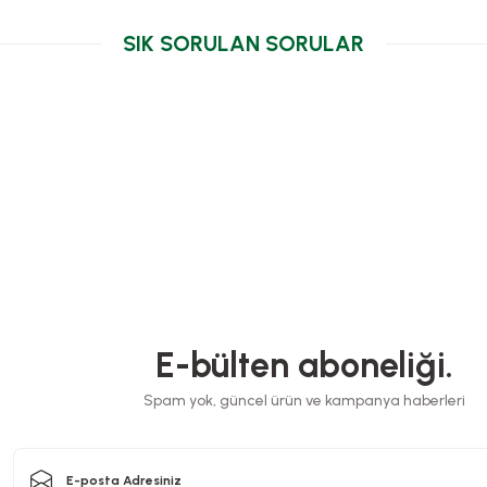
SIK SORULAN SORULAR
Salata
Sto
192,
Kap+Kapak
Opp Bantlı Şeffaf Poşet 11x25 Cm (1000 Ad)
S
E-bülten aboneliği.
Stok Kodu
0174.1
Spam yok, güncel ürün ve kampanya haberleri
616,00 TL
+ KDV
Sepete Ekle