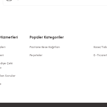
Hizmetleri
Popüler Kategoriler
ileri
Pastane Kese Kağıtları
Kase/Tab
leri
Peçeteler
E-Ticare
diye Çeki
ı
Yemek Seti 6 Lı Lüks Siyah Çatal - Kaşık
üks Siyah Çatal - Bıçak
lan Sorular
Stok Kodu
0552.2.01.S
odu
0552.2.S
a
227,50 TL
0 TL
+ KDV
+ KDV
Sepete Ekle