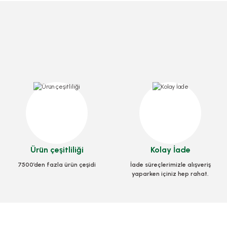
Bıçak Kalıtelı Büyük Lüks Sıyah 100 Adetli
 100 Adetli
Ürün çeşitliliği
Kolay İade
Stok Kodu
0291.5
7500’den fazla ürün çeşidi
İade süreçlerimizle alışveriş
yaparken içiniz hep rahat.
30,10 TL
+ KDV
V
Sepete Ekle