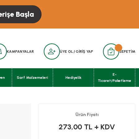
erişe Başla
KAMPANYALAR
ÜYE OL
/
GİRİŞ YAP
SEPETİM
E-
yen
Sarf Malzemeleri
Hediyelik
Ticaret/Paketleme
Ürün Fiyatı
273,00 TL
+ KDV