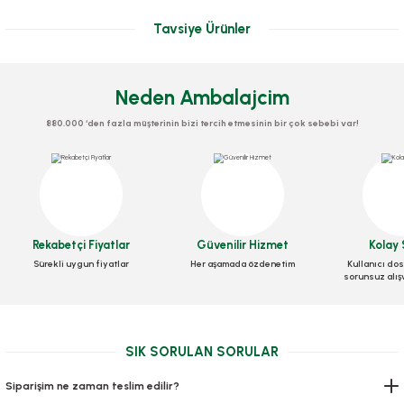
Tavsiye Ürünler
Neden Ambalajcim
880.000 ‘den fazla müşterinin bizi tercih etmesinin bir çok sebebi var!
Eldiven Hdpe Şeffaf
Eldiven Lateks Medical
Galoş 1.000 adetli paket
Stok Kodu
0301
Stok Kodu
0300
Stok Kodu
0303
Rekabetçi Fiyatlar
Güvenilir Hizmet
Kolay 
19,60 TL
+ KDV
262,08 TL
+ KDV
Sürekli uygun fiyatlar
Her aşamada özdenetim
Kullanıcı dos
230,00 TL
+ KDV
sorunsuz alış
Sepete Ekle
Sepete Ekle
Sepete Ekle
SIK SORULAN SORULAR
Siparişim ne zaman teslim edilir?