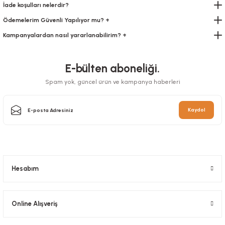
İade koşulları nelerdir?
Ödemelerim Güvenli Yapılıyor mu? +
Bone 100 ADETLİ
Kampanyalardan nasıl yararlanabilirim? +
Stok Kodu
0299
E-bülten aboneliği.
46,20 TL
+ KDV
Spam yok, güncel ürün ve kampanya haberleri
Sepete Ekle
Kaydol
Hesabım
Online Alışveriş