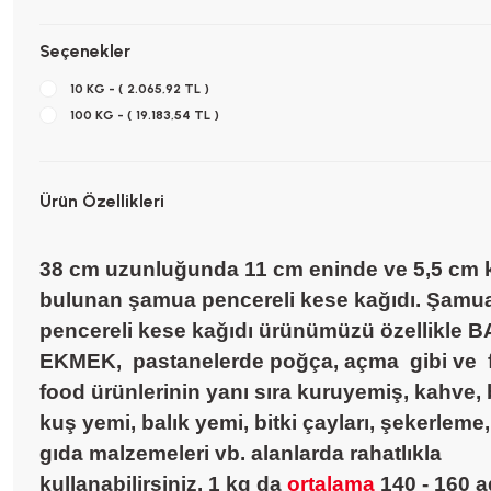
Seçenekler
10 KG - ( 2.065,92 TL )
100 KG - ( 19.183,54 TL )
Ürün Özellikleri
38 cm uzunluğunda 11 cm eninde ve 5,5 cm k
bulunan şamua pencereli kese kağıdı.
Şamu
pencereli kese kağıdı ürünümüzü özellikle 
EKMEK, pastanelerde poğça, açma gibi ve 
food ürünlerinin yanı sıra kuruyemiş, kahve, 
kuş yemi, balık yemi, bitki çayları, şekerleme
gıda malzemeleri vb. alanlarda rahatlıkla
kullanabilirsiniz.
1 kg da
ortalama
140 - 160 a