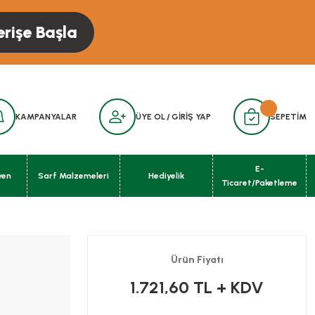
erişe Başla
KAMPANYALAR
ÜYE OL
/
GİRİŞ YAP
SEPETİM
E-
yen
Sarf Malzemeleri
Hediyelik
Ticaret/Paketleme
Ürün Fiyatı
1.721,60 TL
+ KDV