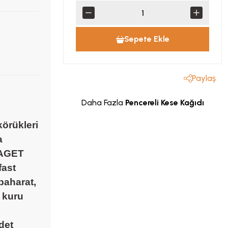
Sepete Ekle
Paylaş
Daha Fazla
Pencereli Kese Kağıdı
örükleri
a
BAGET
fast
baharat,
, kuru
det