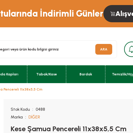
ularında İndirimli Günler
Alışv
ARA
ıda Kapları
Tabak/Kase
Bardak
Temizlik/Hij
a Pencereli 11x38x5,5 Cm
Stok Kodu
0488
Marka
DİĞER
Kese Şamua Pencereli 11x38x5,5 Cm