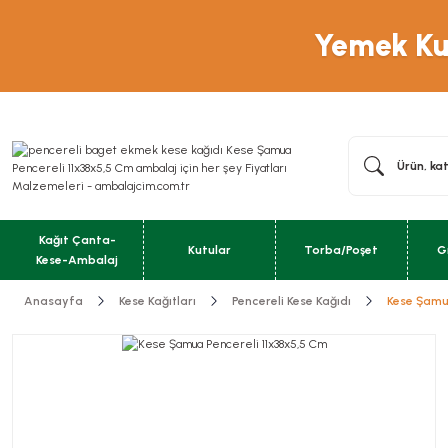
Yemek Kut
Kağıt Çanta-
Kutular
Torba/Poşet
G
Kese-Ambalaj
Anasayfa
Kese Kağıtları
Pencereli Kese Kağıdı
Kese Şamu