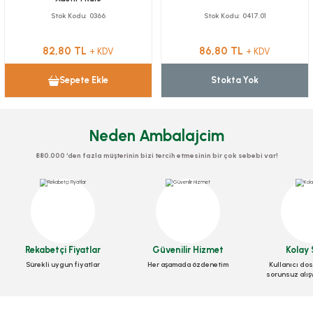
Stok Kodu
0366
Stok Kodu
0417.01
82,80 TL
86,80 TL
+ KDV
+ KDV
Sepete Ekle
Stokta Yok
Neden Ambalajcim
880.000 ‘den fazla müşterinin bizi tercih etmesinin bir çok sebebi var!
Rekabetçi Fiyatlar
Güvenilir Hizmet
Kolay 
Sürekli uygun fiyatlar
Her aşamada özdenetim
Kullanıcı dos
sorunsuz alış