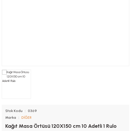
Nugget Kutuları
Tutacaklar
Kolluk
Saklama Kapları
Sandviç Kutuları
Muayene Masa Örtüsü
Torbalar
Önlük
Stok Kodu
0369
Marka
DİĞER
Kağıt Masa Örtüsü 120X150 cm 10 Adetli 1 Rulo