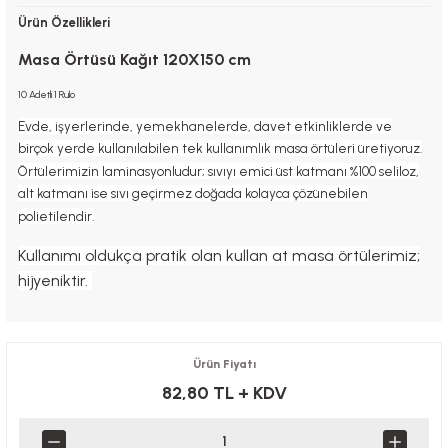
Ürün Özellikleri
Masa Örtüsü Kağıt 120X150 cm
10 Adetli 1 Rulo
Evde, işyerlerinde, yemekhanelerde, davet etkinliklerde ve
birçok yerde kullanılabilen tek kullanımlık masa örtüleri üretiyoruz.
Örtülerimizin laminasyonludur; sıvıyı emici üst katmanı %100 seliloz,
alt katmanı ise sıvı geçirmez doğada kolayca çözünebilen
polietilendir.
Kullanımı oldukça pratik olan kullan at masa örtülerimiz;
hijyeniktir.
Ürün Fiyatı
82,80 TL
+ KDV