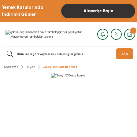
Yemek Kutularında
Alışverişe Başla
İndirimli Günler
ARA
Anasayfa
Hijyen
Galoş 1.000 adetli paket