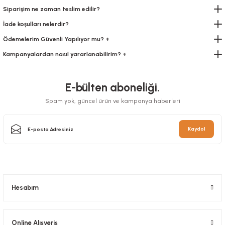
Siparişim ne zaman teslim edilir?
İade koşulları nelerdir?
Ödemelerim Güvenli Yapılıyor mu? +
Kolluk Tela 100 Adetli
Önlük Pe (100 Lük Pk)
Kampanyalardan nasıl yararlanabilirim? +
Önlük Tela Ziyaretçi Önlüğü
Stok Kodu
0416
Stok Kodu
0417
Stok Kodu
0415
E-bülten aboneliği.
58,80 TL
126,00 TL
+ KDV
+ KDV
Spam yok, güncel ürün ve kampanya haberleri
22,40 TL
+ KDV
Sepete Ekle
Sepete Ekle
Sepete Ekle
Kaydol
YENİ
Hesabım
Galoş Sarı 1000 Adet
Galoş Pembe 1000 Adet
Galoş Turuncu 1000 Adet
Online Alışveriş