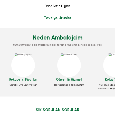
Daha Fazla
Hijyen
Tavsiye Ürünler
Neden Ambalajcim
880.000 ‘den fazla müşterinin bizi tercih etmesinin bir çok sebebi var!
Eldiven Hdpe Şeffaf
Bone 100 ADETLİ
Eldiven Lateks Medical
Stok Kodu
0301
Stok Kodu
0299
Stok Kodu
0300
Rekabetçi Fiyatlar
Güvenilir Hizmet
Kolay 
19,60 TL
46,20 TL
+ KDV
+ KDV
262,08 TL
+ KDV
Sürekli uygun fiyatlar
Her aşamada özdenetim
Kullanıcı dos
sorunsuz alış
Sepete Ekle
Sepete Ekle
Sepete Ekle
SIK SORULAN SORULAR