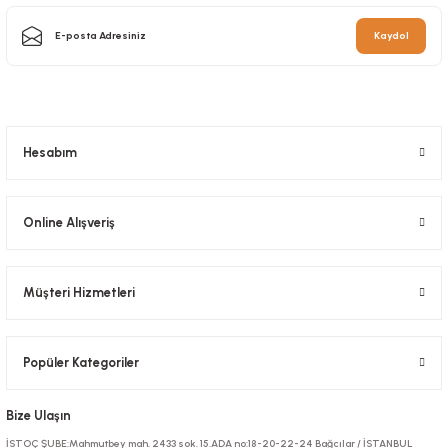
Kaydol
Bantlı Balonlu Torba 10x15+4 cm 250 Adetli
Stok Kodu
0184.51
Hesabım
402,50 TL
+ KDV
Online Alışveriş
Sepete Ekle
Müşteri Hizmetleri
Popüler Kategoriler
Bize Ulaşın
İSTOÇ ŞUBE:Mahmutbey mah. 2433 sok. 15.ADA no:18-20-22-24 Bağcılar / İSTANBUL