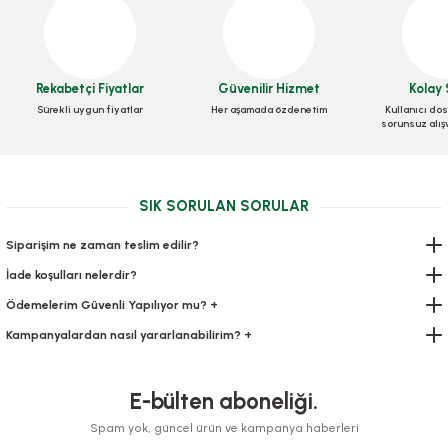
Rekabetçi Fiyatlar
Güvenilir Hizmet
Kolay 
Sürekli uygun fiyatlar
Her aşamada özdenetim
Kullanıcı dos
sorunsuz alış
Bantlı Balonlu Torba 10x10+4 cm 250 Adetli
Stok Kodu
0184.50
SIK SORULAN SORULAR
350,00 TL
+ KDV
Siparişim ne zaman teslim edilir?
Sepete Ekle
İade koşulları nelerdir?
Ödemelerim Güvenli Yapılıyor mu? +
Kampanyalardan nasıl yararlanabilirim? +
E-bülten aboneliği.
Spam yok, güncel ürün ve kampanya haberleri