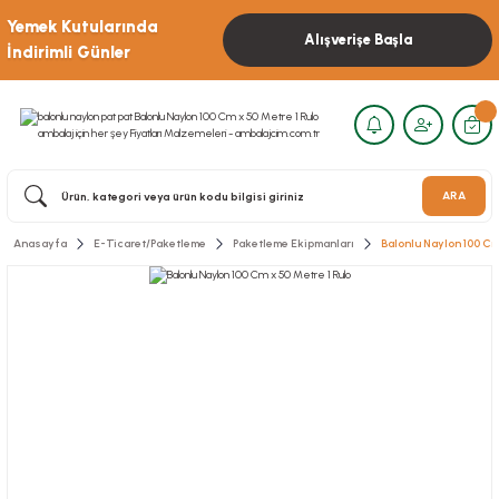
Yemek Kutularında
Alışverişe Başla
İndirimli Günler
ARA
Anasayfa
E-Ticaret/Paketleme
Paketleme Ekipmanları
Balonlu Naylon 100 Cm