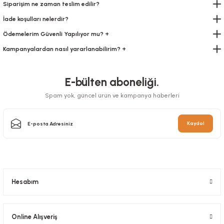
Siparişim ne zaman teslim edilir?
İade koşulları nelerdir?
Ödemelerim Güvenli Yapılıyor mu? +
Kampanyalardan nasıl yararlanabilirim? +
E-bülten aboneliği.
Spam yok, güncel ürün ve kampanya haberleri
Kaydol
Kargo Poşeti Gri, Cepsiz 30x37+5 cm 100 Adetli
Stok Kodu
KIRT.0058
154,00 TL
+ KDV
Hesabım
Sepete Ekle
Online Alışveriş