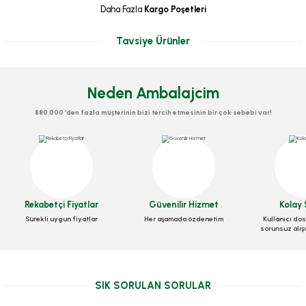
Daha Fazla
Kargo Poşetleri
Tavsiye Ürünler
Neden Ambalajcim
880.000 ‘den fazla müşterinin bizi tercih etmesinin bir çok sebebi var!
Koli Kalemi Siyah Kesik Uçlu
Koli Kalemi Kırmızı Kesik Uçlu
Stok Kodu
KIRT.0013-SİYAH
Rekabetçi Fiyatlar
Güvenilir Hizmet
Kolay 
Stok Kodu
KIRT.0013-KIRMIZI
Sürekli uygun fiyatlar
Her aşamada özdenetim
Kullanıcı dos
sorunsuz alış
16,30 TL
+ KDV
16,30 TL
+ KDV
Sepete Ekle
Sepete Ekle
SIK SORULAN SORULAR