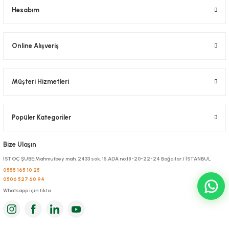
Hesabım
Online Alışveriş
Müşteri Hizmetleri
Bardak Taşıma Viyolü 4 Lü 260 ADETLİ
Popüler Kategoriler
Stok Kodu
0436
Bize Ulaşın
1.037,04 TL
+ KDV
İSTOÇ ŞUBE:Mahmutbey mah. 2433 sok. 15.ADA no:18-20-22-24 Bağcılar / İSTANBUL
Sepete Ekle
0555 165 10 25
0506 527 60 94
Whatsapp için tıkla