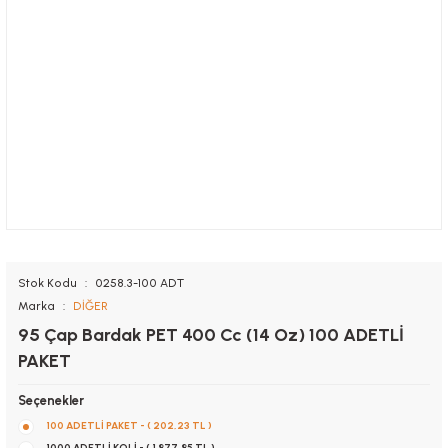
Stok Kodu
0258.3-100 ADT
Marka
DİĞER
95 Çap Bardak PET 400 Cc (14 Oz) 100 ADETLİ
PAKET
Seçenekler
100 ADETLİ PAKET - ( 202,23 TL )
1000 ADETLİ KOLİ - ( 1.877,85 TL )