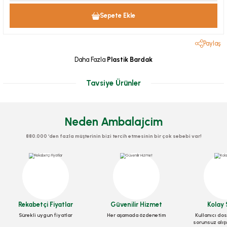
Sepete Ekle
Paylaş
Daha Fazla
Plastik Bardak
Tavsiye Ürünler
Neden Ambalajcim
880.000 ‘den fazla müşterinin bizi tercih etmesinin bir çok sebebi var!
Bardak Plastik 180 Cc
Bardak Plastik 250 Cc
Stok Kodu
0241
Stok Kodu
0243
Rekabetçi Fiyatlar
Güvenilir Hizmet
Kolay 
27,07 TL
+ KDV
57,75 TL
+ KDV
Sürekli uygun fiyatlar
Her aşamada özdenetim
Kullanıcı dos
sorunsuz alış