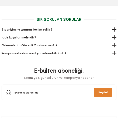
Sepete Ekle
Sepete Ekle
SIK SORULAN SORULAR
Siparişim ne zaman teslim edilir?
İade koşulları nelerdir?
Ödemelerim Güvenli Yapılıyor mu? +
Kampanyalardan nasıl yararlanabilirim? +
Kaşık Kaliteli Büyük Lüks 100 Adetli
Çatal Kaliteli Büyük Lüks 100 Adetli
E-bülten aboneliği.
Stok Kodu
0294
Spam yok, güncel ürün ve kampanya haberleri
Stok Kodu
0288
49,00 TL
+ KDV
49,00 TL
+ KDV
Kaydol
Sepete Ekle
Sepete Ekle