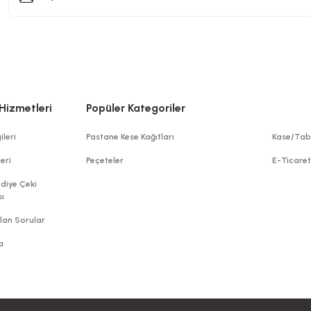
Hizmetleri
Popüler Kategoriler
ileri
Pastane Kese Kağıtları
Kase/Tab
leri
Peçeteler
E-Ticare
diye Çeki
ı
lan Sorular
a