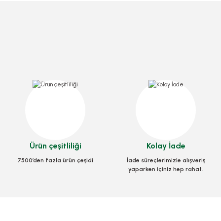
P Ahşap Okey Takımı 1 Takım
Star 101 Plus Okey Takımı 1 Takım
Stok Kodu
OYN.0013
Stok Kodu
OYN.0014
2.310,00 TL
Ürün çeşitliliği
Kolay İade
+ KDV
1.925,00 TL
+ KDV
7500’den fazla ürün çeşidi
İade süreçlerimizle alışveriş
Sepete Ekle
yaparken içiniz hep rahat.
Sepete Ekle