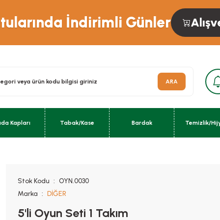
ularında İndirimli Günler
Alışv
ARA
ıda Kapları
Tabak/Kase
Bardak
Temizlik/Hij
Stok Kodu
OYN.0030
Marka
DİĞER
5'li Oyun Seti 1 Takım