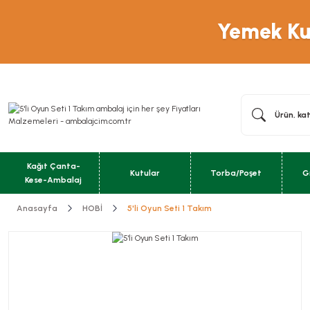
Yemek Kut
Kağıt Çanta-
Kutular
Torba/Poşet
G
Kese-Ambalaj
Anasayfa
HOBİ
5'li Oyun Seti 1 Takım