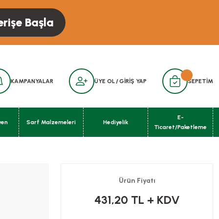
erişe Başla
KAMPANYALAR
ÜYE OL
/
GİRİŞ YAP
SEPETİM
E-
yen
Sarf Malzemeleri
Hediyelik
Ticaret/Paketleme
Ürün Fiyatı
431,20 TL
+ KDV