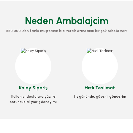
Neden Ambalajcim
880.000 ‘den fazla müşterinin bizi tercih etmesinin bir çok sebebi var!
Siyah İnci Okey Takımı 1 Takım
VI
k Mozaik Sedef Tavla 1 Adet
Stok Kodu
OYN.0011
Stok Kodu
OYN.0006
3.388,00 TL
+ KDV
Kolay Sipariş
Hızlı Teslimat
1.540,00 TL
+ KDV
Kullanıcı dostu ara yüz ile
1 iş gününde, güvenli gönderim
Sepete Ekle
sorunsuz alışveriş deneyimi
Sepete Ekle