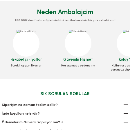
Neden Ambalajcim
880.000 ‘den fazla müşterinin bizi tercih etmesinin bir çok sebebi var!
Eldiven Hdpe Şeffaf
Eldiven Lateks Medical
Galoş 1.000 adetli paket
Stok Kodu
0301
Stok Kodu
0300
Stok Kodu
0303
Rekabetçi Fiyatlar
Güvenilir Hizmet
Kolay 
19,60 TL
+ KDV
262,08 TL
+ KDV
Sürekli uygun fiyatlar
Her aşamada özdenetim
Kullanıcı dos
230,00 TL
+ KDV
sorunsuz alış
Sepete Ekle
Sepete Ekle
Sepete Ekle
SIK SORULAN SORULAR
Siparişim ne zaman teslim edilir?
İade koşulları nelerdir?
Ödemelerim Güvenli Yapılıyor mu? +
Bone 100 ADETLİ