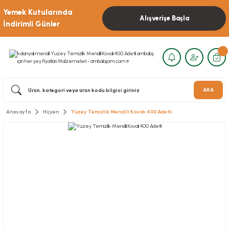
Yemek Kutularında
Alışverişe Başla
İndirimli Günler
ARA
Anasayfa
Hijyen
Yüzey Temizlik Mendili Kovalı 400 Adetli