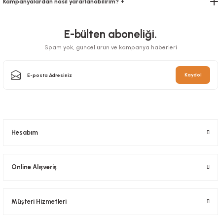
Kampanyalardan nasıl yararlanabilirim? +
Stok Kodu
0299
E-bülten aboneliği.
46,20 TL
+ KDV
Spam yok, güncel ürün ve kampanya haberleri
Sepete Ekle
Kaydol
Hesabım
Online Alışveriş
Müşteri Hizmetleri