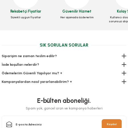
Kilitli Torba 16x20 Cm 600 lü
Kilitli Torba 31x23 Cm 250 ADETLİ
Rekabetçi Fiyatlar
Güvenilir Hizmet
Kolay 
Stok Kodu
0193.2
Sürekli uygun fiyatlar
Her aşamada özdenetim
Kullanıcı dos
Stok Kodu
0195
sorunsuz alış
445,54 TL
+ KDV
458,64 TL
+ KDV
Sepete Ekle
SIK SORULAN SORULAR
Sepete Ekle
Siparişim ne zaman teslim edilir?
İade koşulları nelerdir?
Ödemelerim Güvenli Yapılıyor mu? +
Kampanyalardan nasıl yararlanabilirim? +
E-bülten aboneliği.
Spam yok, güncel ürün ve kampanya haberleri
Kaydol