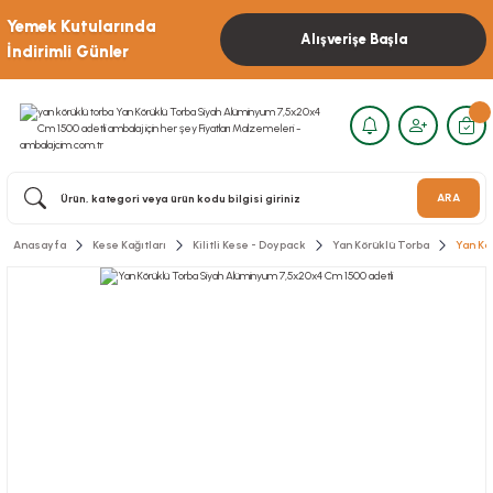
Yemek Kutularında
Alışverişe Başla
İndirimli Günler
ARA
Anasayfa
Kese Kağıtları
Kilitli Kese - Doypack
Yan Körüklü Torba
Yan Kö