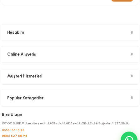
Kilitli Doypack Gold Alüminyum 16x27x4 Cm
Stok Kodu
0634.32
1.192,80 TL
+ KDV
Hesabım
Sepete Ekle
Online Alışveriş
Müşteri Hizmetleri
Popüler Kategoriler
Bize Ulaşın
İSTOÇ ŞUBE:Mahmutbey mah. 2433 sok. 15.ADA no:18-20-22-24 Bağcılar / İSTANBUL
0555 165 10 25
0506 527 60 94