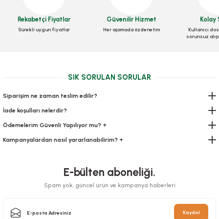
Kilitli Torba 16x20 Cm 600 lü
Kilitli Torba 31x23 Cm 250 ADETLİ
Rekabetçi Fiyatlar
Güvenilir Hizmet
Kolay 
Stok Kodu
0193.2
Sürekli uygun fiyatlar
Her aşamada özdenetim
Kullanıcı dos
Stok Kodu
0195
sorunsuz alış
445,54 TL
+ KDV
458,64 TL
+ KDV
Sepete Ekle
SIK SORULAN SORULAR
Sepete Ekle
Siparişim ne zaman teslim edilir?
İade koşulları nelerdir?
Ödemelerim Güvenli Yapılıyor mu? +
Kampanyalardan nasıl yararlanabilirim? +
E-bülten aboneliği.
Spam yok, güncel ürün ve kampanya haberleri
Kaydol