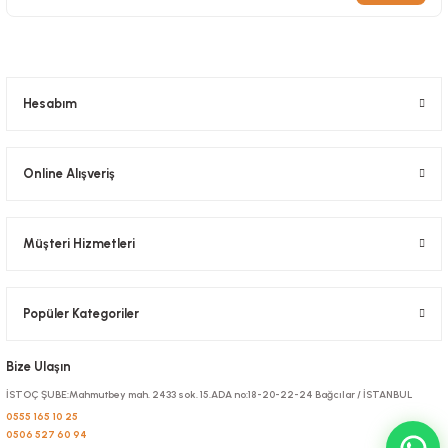
Kilitli Doypack Gold Alüminyum 16x27x4 Cm
Stok Kodu
0634.32
1.192,80 TL
+ KDV
Hesabım
Sepete Ekle
Online Alışveriş
Müşteri Hizmetleri
Popüler Kategoriler
Bize Ulaşın
İSTOÇ ŞUBE:Mahmutbey mah. 2433 sok. 15.ADA no:18-20-22-24 Bağcılar / İSTANBUL
0555 165 10 25
0506 527 60 94