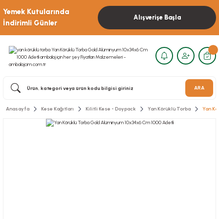
Yemek Kutularında
Alışverişe Başla
İndirimli Günler
ARA
Anasayfa
Kese Kağıtları
Kilitli Kese - Doypack
Yan Körüklü Torba
Yan Kö