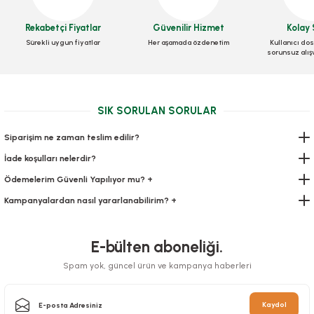
Kilitli Torba 16x20 Cm 600 lü
Kilitli Torba 31x23 Cm 250 ADETLİ
Rekabetçi Fiyatlar
Güvenilir Hizmet
Kolay 
Stok Kodu
0193.2
Sürekli uygun fiyatlar
Her aşamada özdenetim
Kullanıcı dos
Stok Kodu
0195
sorunsuz alış
445,54 TL
+ KDV
458,64 TL
+ KDV
Sepete Ekle
SIK SORULAN SORULAR
Sepete Ekle
Siparişim ne zaman teslim edilir?
İade koşulları nelerdir?
Ödemelerim Güvenli Yapılıyor mu? +
Kampanyalardan nasıl yararlanabilirim? +
E-bülten aboneliği.
Spam yok, güncel ürün ve kampanya haberleri
Kaydol