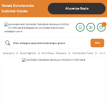
Yemek Kutularında
Alışverişe Başla
İndirimli Günler
ARA
Anasayfa
Kese Kağıtları
Kilitli Kese - Doypack
Yan Körüklü Torba
Yan Kö