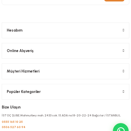
Kilitli Doypack Gold Alüminyum 16x27x4 Cm
Stok Kodu
0634.32
1.192,80 TL
+ KDV
Hesabım
Sepete Ekle
Online Alışveriş
Müşteri Hizmetleri
Popüler Kategoriler
Bize Ulaşın
İSTOÇ ŞUBE:Mahmutbey mah. 2433 sok. 15.ADA no:18-20-22-24 Bağcılar / İSTANBUL
0555 165 10 25
0506 527 60 94