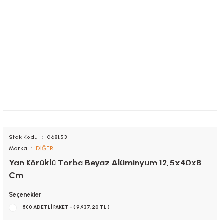
Stok Kodu
0681.53
Marka
DİĞER
Yan Körüklü Torba Beyaz Alüminyum 12,5x40x8
Cm
Seçenekler
500 ADETLİ PAKET - ( 9.937,20 TL )