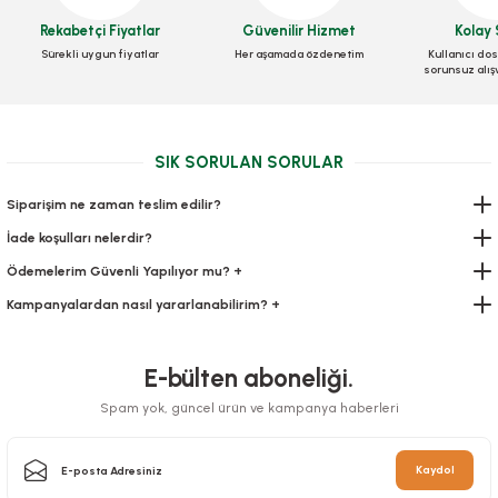
Rekabetçi Fiyatlar
Güvenilir Hizmet
Kolay 
49,00 TL
65,45 TL
Stok Kodu
0193.2
+ KDV
+ KDV
Sürekli uygun fiyatlar
Her aşamada özdenetim
Kullanıcı dos
sorunsuz alış
Sepete Ekle
Sepete Ekle
445,54 TL
+ KDV
Sepete Ekle
SIK SORULAN SORULAR
Siparişim ne zaman teslim edilir?
İade koşulları nelerdir?
Ödemelerim Güvenli Yapılıyor mu? +
Kampanyalardan nasıl yararlanabilirim? +
E-bülten aboneliği.
Kilitli Torba 31x23 Cm 250 ADETLİ
Spam yok, güncel ürün ve kampanya haberleri
Stok Kodu
0195
Kaydol