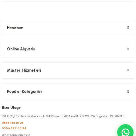
458,64 TL
+ KDV
Sepete Ekle
Hesabım
Online Alışveriş
Müşteri Hizmetleri
Popüler Kategoriler
Kilitli Doypack Gold Alüminyum 16x27x4 Cm
Bize Ulaşın
Stok Kodu
0634.32
İSTOÇ ŞUBE:Mahmutbey mah. 2433 sok. 15.ADA no:18-20-22-24 Bağcılar / İSTANBUL
0555 165 10 25
0506 527 60 94
1.192,80 TL
+ KDV
Whatsapp için tıkla