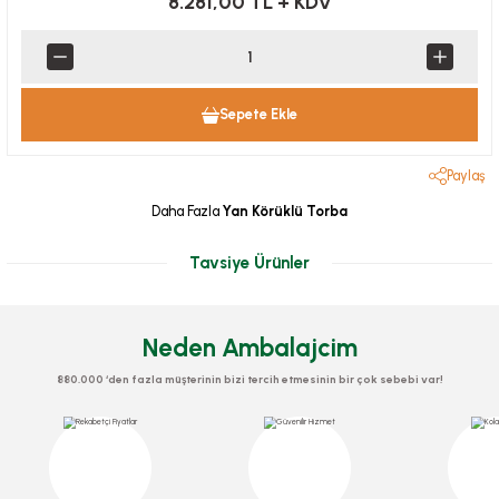
8.281,00 TL
+ KDV
Sepete Ekle
Paylaş
Daha Fazla
Yan Körüklü Torba
Tavsiye Ürünler
Neden Ambalajcim
880.000 ‘den fazla müşterinin bizi tercih etmesinin bir çok sebebi var!
Tel Klips 500 Gr
Klips Bandı
Stok Kodu
0438
Stok Kodu
0501
Kilitli Torba 16x20 Cm 600 lü