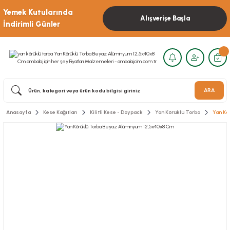
Yemek Kutularında
Alışverişe Başla
İndirimli Günler
ARA
Anasayfa
Kese Kağıtları
Kilitli Kese - Doypack
Yan Körüklü Torba
Yan Kö