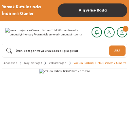
Yemek Kutularında
Alışverişe Başla
İndirimli Günler
ARA
Anasayfa
Naylon Poşet
Vakum Poşeti
Vakum Torbası Tırtıklı 20 cm x 5 metre