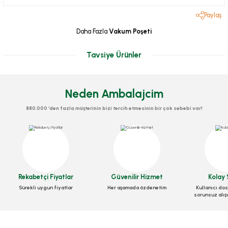
Paylaş
Daha Fazla
Vakum Poşeti
Tavsiye Ürünler
Neden Ambalajcim
880.000 ‘den fazla müşterinin bizi tercih etmesinin bir çok sebebi var!
Rekabetçi Fiyatlar
Güvenilir Hizmet
Kolay 
Vakum Torbası Tırtıklı 25 cm x 5 metre
Sürekli uygun fiyatlar
Her aşamada özdenetim
Kullanıcı dos
sorunsuz alış
Stok Kodu
0656.02