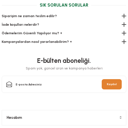
239,90 TL
+ KDV
SIK SORULAN SORULAR
Sepete Ekle
Siparişim ne zaman teslim edilir?
İade koşulları nelerdir?
Ödemelerim Güvenli Yapılıyor mu? +
Kampanyalardan nasıl yararlanabilirim? +
E-bülten aboneliği.
Spam yok, güncel ürün ve kampanya haberleri
Vakum Poşeti Düz 18x22 Cm
Kaydol
Stok Kodu
0451.6
Vakum Poşeti Tırtıklı 30 cm x 5 metre
Stok Kodu
0656.03
319,20 TL
+ KDV
Sepete Ekle
325,92 TL
+ KDV
Hesabım
Sepete Ekle