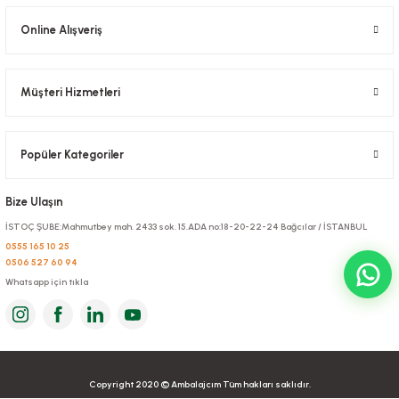
Online Alışveriş
Müşteri Hizmetleri
Popüler Kategoriler
Vakum Poşeti Düz 15x30 Cm
Vakum Poşeti Düz 40x60 Cm
Bize Ulaşın
Stok Kodu
0643.2
Stok Kodu
0655.2
İSTOÇ ŞUBE:Mahmutbey mah. 2433 sok. 15.ADA no:18-20-22-24 Bağcılar / İSTANBUL
0555 165 10 25
319,20 TL
+ KDV
319,20 TL
+ KDV
0506 527 60 94
Whatsapp için tıkla
Sepete Ekle
Sepete Ekle
Copyright 2020 © Ambalajcım Tüm hakları saklıdır.