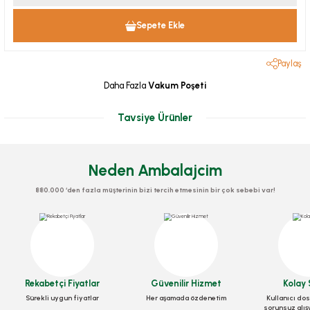
Sepete Ekle
Paylaş
Daha Fazla
Vakum Poşeti
Tavsiye Ürünler
Neden Ambalajcim
880.000 ‘den fazla müşterinin bizi tercih etmesinin bir çok sebebi var!
Rekabetçi Fiyatlar
Güvenilir Hizmet
Kolay 
Vakum Torbası Tırtıklı 25 cm x 5 metre
Sürekli uygun fiyatlar
Her aşamada özdenetim
Kullanıcı dos
sorunsuz alış