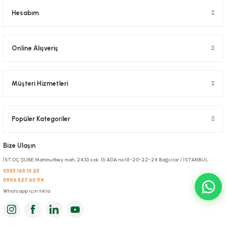
Sepete Ekle
325,92 TL
+ KDV
Hesabım
Sepete Ekle
Online Alışveriş
Müşteri Hizmetleri
Popüler Kategoriler
Vakum Poşeti Düz 15x30 Cm
Vakum Poşeti Düz 40x60 Cm
Bize Ulaşın
Stok Kodu
0643.2
Stok Kodu
0655.2
İSTOÇ ŞUBE:Mahmutbey mah. 2433 sok. 15.ADA no:18-20-22-24 Bağcılar / İSTANBUL
0555 165 10 25
319,20 TL
+ KDV
319,20 TL
+ KDV
0506 527 60 94
Whatsapp için tıkla
Sepete Ekle
Sepete Ekle