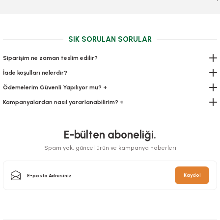
Stok Kodu
0656.02
239,90 TL
+ KDV
SIK SORULAN SORULAR
Sepete Ekle
Siparişim ne zaman teslim edilir?
İade koşulları nelerdir?
Ödemelerim Güvenli Yapılıyor mu? +
Kampanyalardan nasıl yararlanabilirim? +
E-bülten aboneliği.
Spam yok, güncel ürün ve kampanya haberleri
Vakum Poşeti Düz 18x22 Cm
Kaydol
Stok Kodu
0451.6
Vakum Poşeti Tırtıklı 30 cm x 5 metre
Stok Kodu
0656.03
319,20 TL
+ KDV