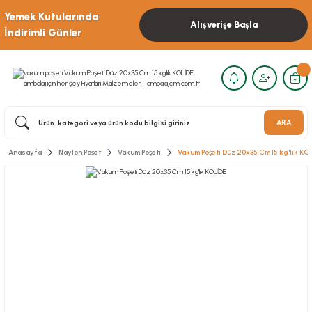
Yemek Kutularında
Alışverişe Başla
İndirimli Günler
ARA
Anasayfa
Naylon Poşet
Vakum Poşeti
Vakum Poşeti Düz 20x35 Cm 15 kg'lık KO