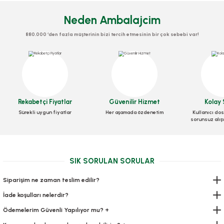
Neden Ambalajcim
880.000 ‘den fazla müşterinin bizi tercih etmesinin bir çok sebebi var!
Rekabetçi Fiyatlar
Güvenilir Hizmet
Kolay 
Vakum Torbası Tırtıklı 25 cm x 5 metre
Sürekli uygun fiyatlar
Her aşamada özdenetim
Kullanıcı dos
sorunsuz alış
Stok Kodu
0656.02
239,90 TL
+ KDV
SIK SORULAN SORULAR
Sepete Ekle
Siparişim ne zaman teslim edilir?
İade koşulları nelerdir?
Ödemelerim Güvenli Yapılıyor mu? +