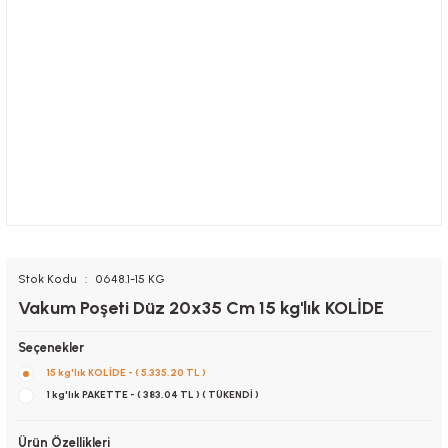
Stok Kodu
0648.1-15 KG
Vakum Poşeti Düz 20x35 Cm 15 kg'lık KOLİDE
Seçenekler
15 kg'lık KOLİDE - ( 5.335,20 TL )
1 kg'lık PAKETTE - ( 383,04 TL ) ( TÜKENDİ )
Ürün Özellikleri