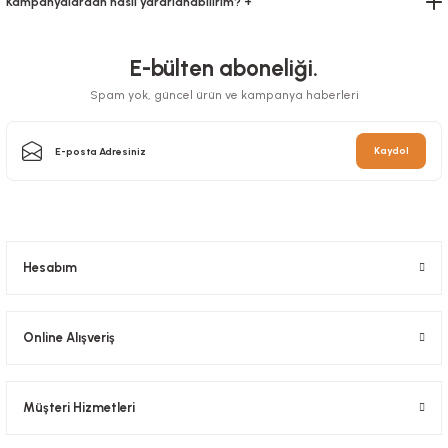
Kampanyalardan nasıl yararlanabilirim? +
E-bülten aboneliği.
Spam yok, güncel ürün ve kampanya haberleri
Vakum Poşeti Düz 18x22 Cm
Kaydol
Stok Kodu
0451.6
Vakum Poşeti Tırtıklı 30 cm x 5 metre
Stok Kodu
0656.03
319,20 TL
+ KDV
Sepete Ekle
325,92 TL
+ KDV
Hesabım
Sepete Ekle
Online Alışveriş
Müşteri Hizmetleri