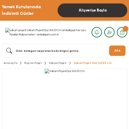
Yemek Kutularında
Alışverişe Başla
İndirimli Günler
ARA
Anasayfa
Naylon Poşet
Vakum Poşeti
Vakum Poşeti Düz 16X25 Cm