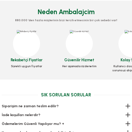
Neden Ambalajcim
880.000 ‘den fazla müşterinin bizi tercih etmesinin bir çok sebebi var!
Rekabetçi Fiyatlar
Güvenilir Hizmet
Kolay 
Vakum Torbası Tırtıklı 25 cm x 5 metre
Sürekli uygun fiyatlar
Her aşamada özdenetim
Kullanıcı dos
sorunsuz alış
Stok Kodu
0656.02
239,90 TL
+ KDV
SIK SORULAN SORULAR
Sepete Ekle
Siparişim ne zaman teslim edilir?
İade koşulları nelerdir?
Ödemelerim Güvenli Yapılıyor mu? +