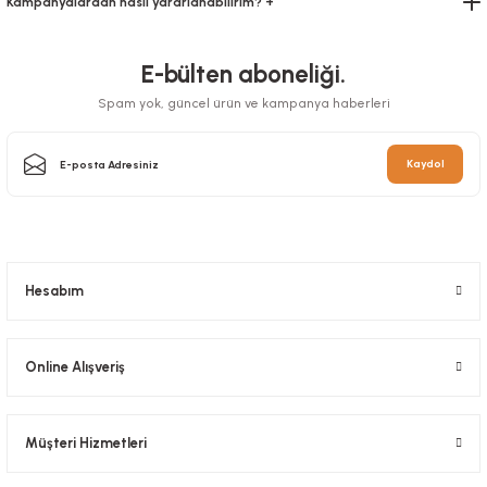
Kampanyalardan nasıl yararlanabilirim? +
E-bülten aboneliği.
Spam yok, güncel ürün ve kampanya haberleri
Vakum Poşeti Düz 18x22 Cm
Kaydol
Stok Kodu
0451.6
Vakum Poşeti Tırtıklı 30 cm x 5 metre
Stok Kodu
0656.03
319,20 TL
+ KDV
Sepete Ekle
325,92 TL
+ KDV
Hesabım
Sepete Ekle
Online Alışveriş
Müşteri Hizmetleri