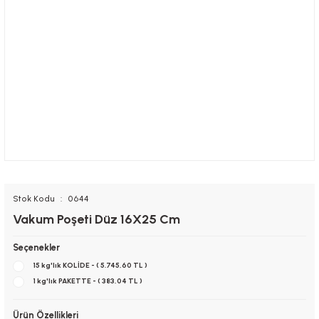
Stok Kodu
0644
Vakum Poşeti Düz 16X25 Cm
Seçenekler
15 kg'lık KOLİDE - ( 5.745,60 TL )
1 kg'lık PAKETTE - ( 383,04 TL )
Ürün Özellikleri