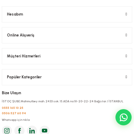
Tuvalet Kağıdı Dıştan Çekmeli 12 adetli paket
Stok Kodu
0523.1
Hesabım
219,38 TL
+ KDV
Online Alışveriş
Sepete Ekle
Müşteri Hizmetleri
Popüler Kategoriler
Bize Ulaşın
İSTOÇ ŞUBE:Mahmutbey mah. 2433 sok. 15.ADA no:18-20-22-24 Bağcılar / İSTANBUL
0555 165 10 25
0506 527 60 94
Whatsapp için tıkla
Z Katlı Havlu Kağıt 2 katlı 21 cm 12 Paketli Koli