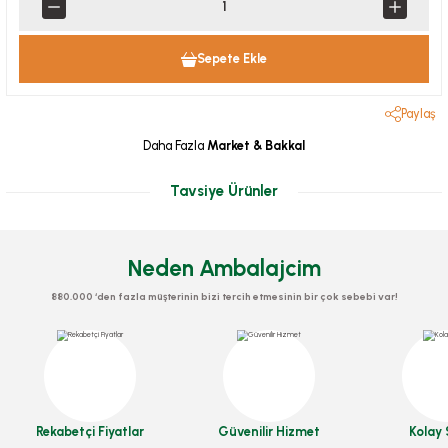
Sepete Ekle
Paylaş
Daha Fazla
Market & Bakkal
Tavsiye Ürünler
Neden Ambalajcim
880.000 ‘den fazla müşterinin bizi tercih etmesinin bir çok sebebi var!
Havlu Rulo 2 Li (Ekonomik)
Stok Kodu
0473
Rekabetçi Fiyatlar
Güvenilir Hizmet
Kolay 