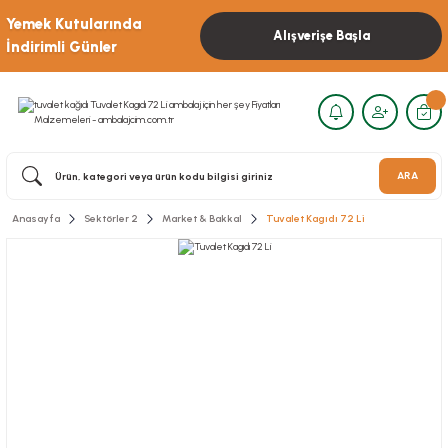
Yemek Kutularında
Alışverişe Başla
İndirimli Günler
ARA
Anasayfa
Sektörler 2
Market & Bakkal
Tuvalet Kagıdı 72 Li