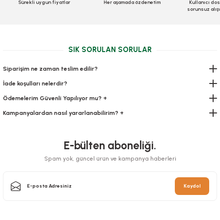
Sürekli uygun fiyatlar
Her aşamada özdenetim
Kullanıcı dos
sorunsuz alış
17,55 TL
Peçete Ekonomik 24cm (60 Adetli) 10 paket
+ KDV
Sepete Ekle
Stok Kodu
0474
SIK SORULAN SORULAR
73,17 TL
+ KDV
Siparişim ne zaman teslim edilir?
Sepete Ekle
İade koşulları nelerdir?
Ödemelerim Güvenli Yapılıyor mu? +
Kampanyalardan nasıl yararlanabilirim? +
E-bülten aboneliği.
Spam yok, güncel ürün ve kampanya haberleri
Kaydol