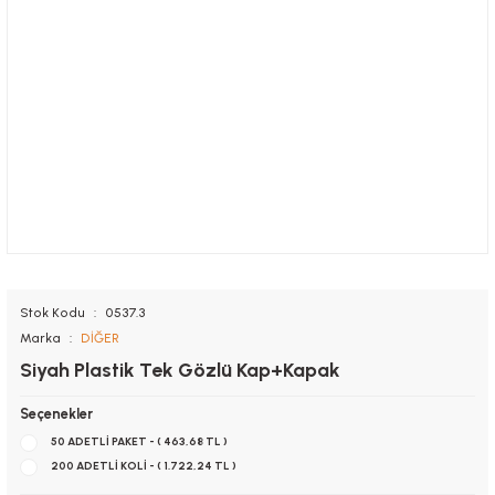
Stok Kodu
0537.3
Marka
DİĞER
Siyah Plastik Tek Gözlü Kap+Kapak
Seçenekler
50 ADETLİ PAKET - ( 463,68 TL )
200 ADETLİ KOLİ - ( 1.722,24 TL )