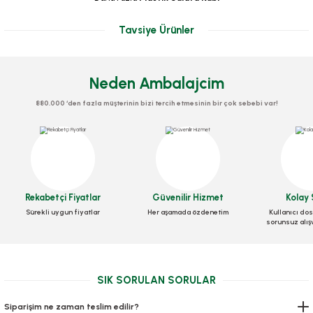
Tavsiye Ürünler
Neden Ambalajcim
880.000 ‘den fazla müşterinin bizi tercih etmesinin bir çok sebebi var!
Rekabetçi Fiyatlar
Güvenilir Hizmet
Kolay 
Sürekli uygun fiyatlar
Her aşamada özdenetim
Kullanıcı dos
sorunsuz alış
Yemek Seti 6 Lı Lüks Çtl,Bçk,Pçte,Kol.Mendil,Kürd 100 pkt
SIK SORULAN SORULAR
Stok Kodu
0552.2
Siparişim ne zaman teslim edilir?