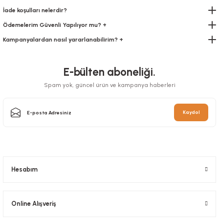
İade koşulları nelerdir?
273,00 TL
+ KDV
Ödemelerim Güvenli Yapılıyor mu? +
Sepete Ekle
Kampanyalardan nasıl yararlanabilirim? +
E-bülten aboneliği.
Spam yok, güncel ürün ve kampanya haberleri
Kaydol
Salata Kabı Sır 750 Gr
Salata Kabı Sır 1000 Gr
Stok Kodu
0588.1
Stok Kodu
0588.2
436,80 TL
+ KDV
536,90 TL
Hesabım
+ KDV
Sepete Ekle
Sepete Ekle
Online Alışveriş