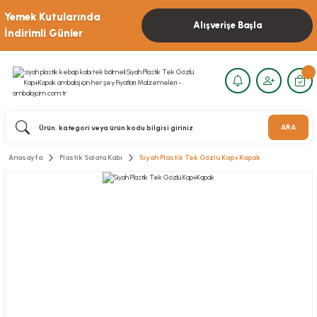
Yemek Kutularında
Alışverişe Başla
İndirimli Günler
ARA
Anasayfa
Plastik Salata Kabı
Siyah Plastik Tek Gözlü Kap+Kapak