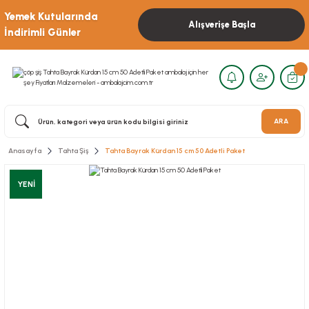
Yemek Kutularında
Alışverişe Başla
İndirimli Günler
ARA
Anasayfa
Tahta Şiş
Tahta Bayrak Kürdan 15 cm 50 Adetli Paket
YENİ