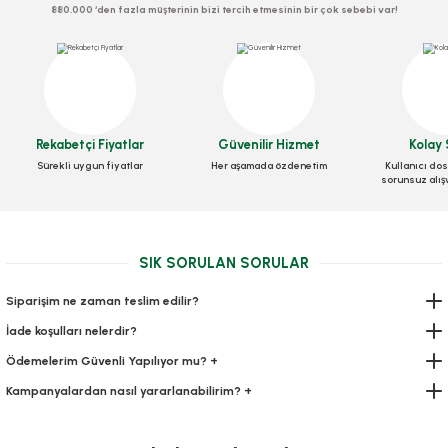
880.000 ‘den fazla müşterinin bizi tercih etmesinin bir çok sebebi var!
Köpük Tabak 22 Cm 100 Adet
Köpük 3 Gözlü Kapaklı 100 Adetli
Rekabetçi Fiyatlar
Güvenilir Hizmet
Kolay 
Stok Kodu
0340.2
Sürekli uygun fiyatlar
Her aşamada özdenetim
Kullanıcı dos
Stok Kodu
0331
sorunsuz alış
136,00 TL
+ KDV
336,80 TL
+ KDV
Sepete Ekle
Sepete Ekle
SIK SORULAN SORULAR
Siparişim ne zaman teslim edilir?
İade koşulları nelerdir?
Ödemelerim Güvenli Yapılıyor mu? +
Kampanyalardan nasıl yararlanabilirim? +
Kürdan Jelatinli