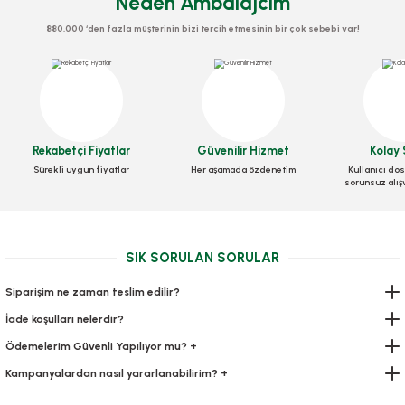
Neden Ambalajcim
880.000 ‘den fazla müşterinin bizi tercih etmesinin bir çok sebebi var!
Rekabetçi Fiyatlar
Güvenilir Hizmet
Kolay 
Sürekli uygun fiyatlar
Her aşamada özdenetim
Kullanıcı dos
Sos Kabı Pet 50 Cc Ayrı Kapaklı 100 Adetli
sorunsuz alış
Stok Kodu
0481
SIK SORULAN SORULAR
88,20 TL
+ KDV
Siparişim ne zaman teslim edilir?
Sepete Ekle
İade koşulları nelerdir?
Ödemelerim Güvenli Yapılıyor mu? +
Kampanyalardan nasıl yararlanabilirim? +