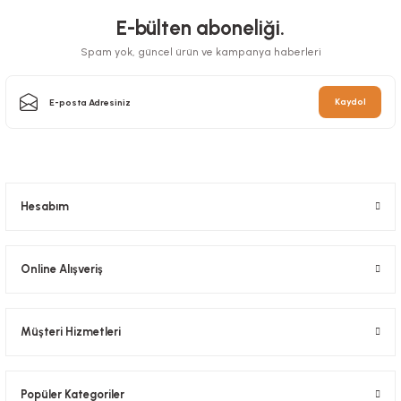
E-bülten aboneliği.
Spam yok, güncel ürün ve kampanya haberleri
Kaydol
Sos Kabı Pet 100 Cc Ayrı Kapaklı 100 Adetli
Stok Kodu
0481.1
Hesabım
136,50 TL
+ KDV
Sepete Ekle
Online Alışveriş
Müşteri Hizmetleri
Popüler Kategoriler