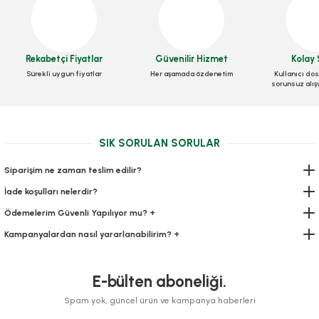
Rekabetçi Fiyatlar
Güvenilir Hizmet
Kolay 
Sürekli uygun fiyatlar
Her aşamada özdenetim
Kullanıcı dos
sorunsuz alış
Yemek Seti 6 Lı Lüks Çtl,Bçk,Pçte,Kol.Mendil,Kürd 100 pkt
SIK SORULAN SORULAR
Stok Kodu
0552.2
Siparişim ne zaman teslim edilir?
İade koşulları nelerdir?
273,00 TL
+ KDV
Ödemelerim Güvenli Yapılıyor mu? +
Sepete Ekle
Kampanyalardan nasıl yararlanabilirim? +
E-bülten aboneliği.
Spam yok, güncel ürün ve kampanya haberleri