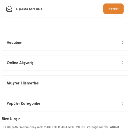
Kaydol
Salata Kabı Sır 750 Gr
Salata Kabı Sır 1000 Gr
Stok Kodu
0588.1
Stok Kodu
0588.2
436,80 TL
+ KDV
536,90 TL
Hesabım
+ KDV
Sepete Ekle
Sepete Ekle
Online Alışveriş
Müşteri Hizmetleri
Popüler Kategoriler
Bize Ulaşın
İSTOÇ ŞUBE:Mahmutbey mah. 2433 sok. 15.ADA no:18-20-22-24 Bağcılar / İSTANBUL