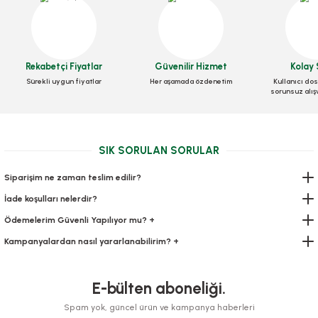
Kaşık Kaliteli Büyük Lüks 100 Adetli
Rekabetçi Fiyatlar
Güvenilir Hizmet
Kolay 
Sürekli uygun fiyatlar
Her aşamada özdenetim
Kullanıcı dos
Stok Kodu
0294
sorunsuz alış
49,00 TL
+ KDV
SIK SORULAN SORULAR
Sepete Ekle
Siparişim ne zaman teslim edilir?
İade koşulları nelerdir?
Ödemelerim Güvenli Yapılıyor mu? +
Kampanyalardan nasıl yararlanabilirim? +
E-bülten aboneliği.
Karton Bardak 12 Oz Baskısız
Spam yok, güncel ürün ve kampanya haberleri