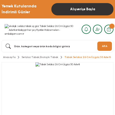
Yemek Kutularında
Alışverişe Başla
İndirimli Günler
ARA
Anasayfa
Selüloz Tabak,Ekolojik Tabak
Tabak Selüloz 26 Cm Üçgöz 50 Adetli