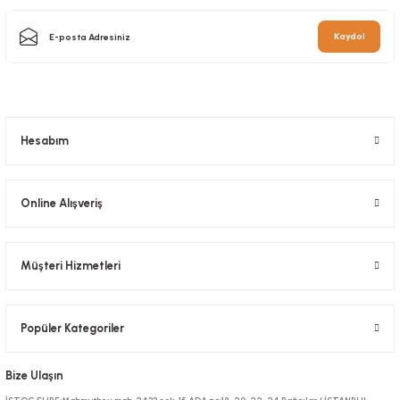
Stok Kodu
0048.B
Kaydol
Karton Bardak 12 Oz Baskısız Sıcak Şişman
98,00 TL
+ KDV
Stok Kodu
0446.B
Sepete Ekle
175,00 TL
+ KDV
Hesabım
Sepete Ekle
Online Alışveriş
Müşteri Hizmetleri
Popüler Kategoriler
Bize Ulaşın