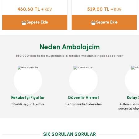
460,60 TL
539,00 TL
+ KDV
+ KDV
Sepete Ekle
Sepete Ekle
Neden Ambalajcim
880.000 ‘den fazla müşterinin bizi tercih etmesinin bir çok sebebi var!
Rekabetçi Fiyatlar
Güvenilir Hizmet
Kolay 
Sürekli uygun fiyatlar
Her aşamada özdenetim
Kullanıcı dos
sorunsuz alış
SIK SORULAN SORULAR